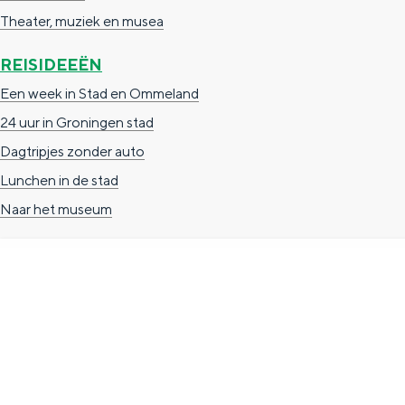
Theater, muziek en musea
n
d
REISIDEEËN
s
Een week in Stad en Ommeland
24 uur in Groningen stad
Dagtripjes zonder auto
Lunchen in de stad
Naar het museum
TOERISTISCHE INFORMATIE
Groningen Store
Nieuwe Markt 1