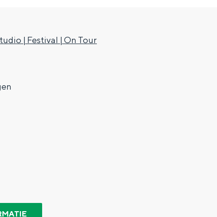
tudio | Festival | On Tour
gen
Top 10 bezienswaardighed
allend dicht bij elkaar. De levendigheid van de stad, de stilte van ee
RMATIE