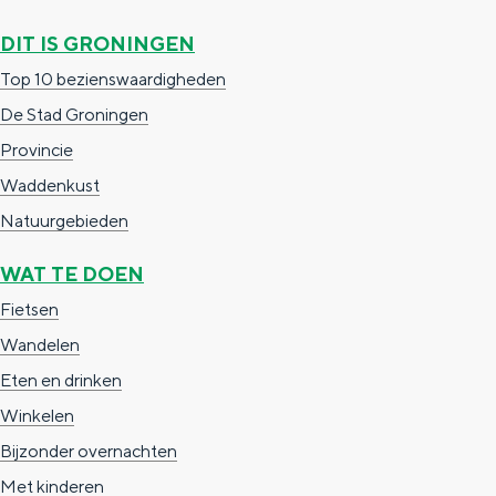
g
g
c
DIT IS GRONINGEN
e
e
h
Top 10 bezienswaardigheden
t
e
De Stad Groningen
a
n
Provincie
a
S
Waddenkust
l
e
Natuurgebieden
:
i
WAT TE DOEN
N
t
Fietsen
e
e
Wandelen
d
Eten en drinken
e
Winkelen
r
Bijzonder overnachten
l
Met kinderen
a