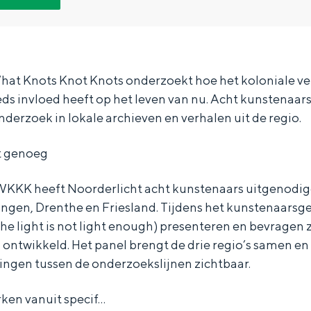
hat Knots Knot Knots onderzoekt hoe het koloniale v
ds invloed heeft op het leven van nu. Acht kunstenaa
nderzoek in lokale archieven en verhalen uit de regio.
cht genoeg
WKKK heeft Noorderlicht acht kunstenaars uitgenodig
ingen, Drenthe en Friesland. Tijdens het kunstenaarsges
he light is not light enough) presenteren en bevragen zi
 ontwikkeld. Het panel brengt de drie regio’s samen e
Bijzonder overnachten
ingen tussen de onderzoekslijnen zichtbaar.
. Van slapen in een voormalige graanzolder van een molen tot overnach
ken vanuit specif…