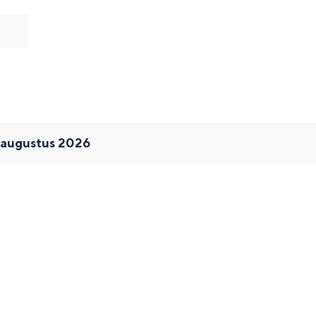
 augustus 2026
and
n stad