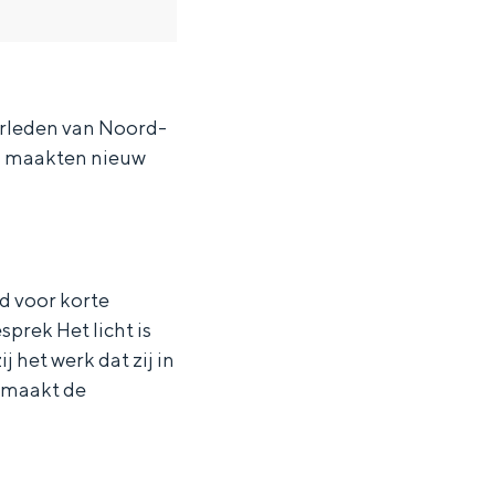
erleden van Noord-
rs maakten nieuw
d voor korte
prek Het licht is
j het werk dat zij in
n maakt de
ten in een iglo van stro: Groningen biedt voor ieder wat wils.