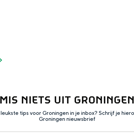
Dagtripjes zonder auto
veranderlijke landschap. Binen een mum van tijd sta je vanuit de stad 
MIS NIETS UIT GRONINGE
leukste tips voor Groningen in je inbox? Schrijf je hier
Groningen nieuwsbrief