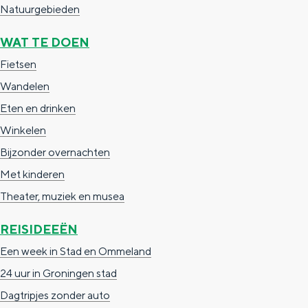
Natuurgebieden
g
g
c
e
e
h
WAT TE DOEN
t
e
Fietsen
a
n
Wandelen
a
S
Eten en drinken
l
e
Winkelen
:
i
Bijzonder overnachten
N
t
Met kinderen
e
e
Theater, muziek en musea
d
REISIDEEËN
e
Een week in Stad en Ommeland
r
24 uur in Groningen stad
l
Dagtripjes zonder auto
a