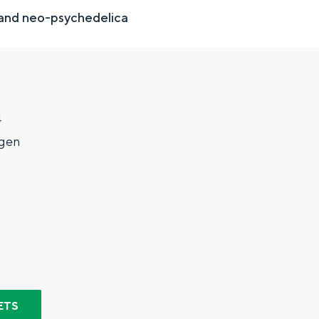
 and neo-psychedelica
4
gen
Top 10 bezienswaardighed
allend dicht bij elkaar. De levendigheid van de stad, de stilte van ee
ETS