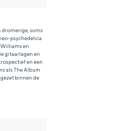
n dromerige, soms
 neo-psychedelica
 Williams en
le gitaarlagen en
rospectief en een
ums als The Album
 gezet binnen de
ten in een iglo van stro: Groningen biedt voor ieder wat wils.