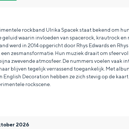
imentele rockband Ulrika Spacek staat bekend om hu
 geluid waarin invloeden van spacerock, krautrock en
d werd in 2014 opgericht door Rhys Edwards en Rhys
ot een zesmansformatie. Hun muziek draait om sfeervol
ijna zwevende atmosfeer. De nummers voelen vaak int
 maar blijven tegelijk verrassend toegankelijk. Met alb
 English Decoration hebben ze zich stevig op de kaart
erimentele rockscene.
Bijzonder overnachten
. Van slapen in een voormalige graanzolder van een molen tot overnach
ktober 2026