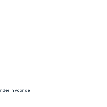
aan de Waddenzee, midden in het groen of bij een schattig
N
onder in voor de