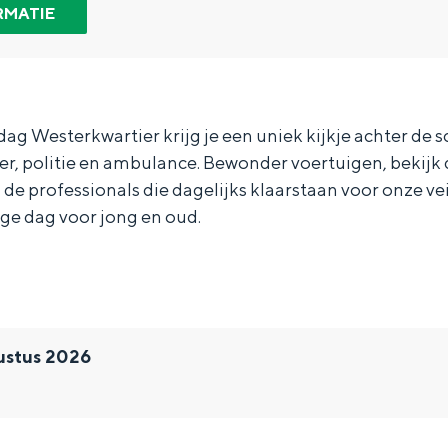
RMATIE
dag Westerkwartier krijg je een uniek kijkje achter de 
r, politie en ambulance. Bewonder voertuigen, bekijk
n de professionals die dagelijks klaarstaan voor onze ve
ge dag voor jong en oud.
ustus 2026
Bijzonder overnachten
. Van slapen in een voormalige graanzolder van een molen tot overnach