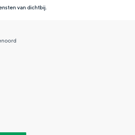
nsten van dichtbij.
ienoord
Top 10 bezienswaardighed
allend dicht bij elkaar. De levendigheid van de stad, de stilte van ee