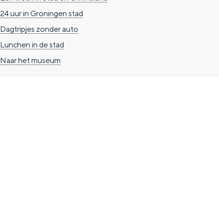
n
24 uur in Groningen stad
d
Dagtripjes zonder auto
s
Lunchen in de stad
Naar het museum
TOERISTISCHE INFORMATIE
Groningen Store
Nieuwe Markt 1
(Forum Groningen)
9712 KN Groningen
T. 050 3139741