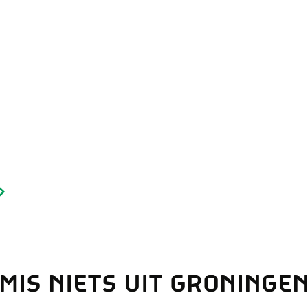
Dagtripjes zonder auto
veranderlijke landschap. Binen een mum van tijd sta je vanuit de stad 
MIS NIETS UIT GRONINGE