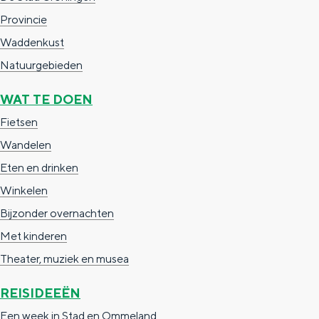
g
g
c
Provincie
e
e
h
Waddenkust
t
e
Natuurgebieden
a
n
WAT TE DOEN
a
S
Fietsen
l
e
Wandelen
:
i
Eten en drinken
N
t
Winkelen
e
e
Bijzonder overnachten
d
Met kinderen
e
Theater, muziek en musea
r
l
REISIDEEËN
a
Een week in Stad en Ommeland