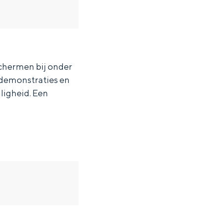
schermen bij onder
 demonstraties en
iligheid. Een
ten in een iglo van stro: Groningen biedt voor ieder wat wils.