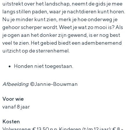
e
h
c
a
e
uitstrekt over het landschap, neemt de gids je mee
In Groningen ligt het allemaal opvallend
langs stillen paden, waar je nachtdieren kunt horen.
n
t
h
c
n
dicht bij elkaar. De levendigheid van de
stad, de stilte van een hofje, de
Nu je minder kunt zien, merk je hoe onderweg je
v
e
t
h
v
weidsheid van het ommeland en de
gehoor scherper wordt. Weet je wat zo mooi is? Als
a
n
e
t
a
sporen van een eeuwenoud verleden.
je ogen aan het donker zijn gewend, is er nog best
n
v
n
e
n
veel te zien. Het gebied biedt een adembenemend
Stad
h
a
v
n
h
uitzicht op de sterrenhemel.
Provincie
e
n
a
v
e
Waddenkust
Honden niet toegestaan.
t
h
n
a
t
Natuurgebieden
L
e
h
n
L
Afbeelding
: ©Jannie-Bouwman
a
t
e
h
a
WAT TE DOEN
u
L
t
e
u
Voor wie
w
a
L
t
w
vanaf 8 jaar
e
u
a
L
e
Kosten
r
w
u
a
r
Volwassene: € 13,50 p.p. Kinderen (t/m 12 jaar): € 8,-