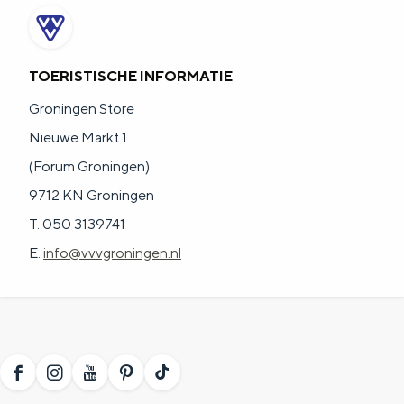
TOERISTISCHE INFORMATIE
Groningen Store
Nieuwe Markt 1
(Forum Groningen)
9712 KN Groningen
T. 050 3139741
E.
info@vvvgroningen.nl
F
I
Y
P
T