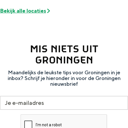
De rijkdom van Groningen is haar
veranderlijke landschap. Binen een mum
Bekijk alle locaties
van tijd sta je vanuit de stad aan de
Waddenzee, midden in het groen of bij
een schattig wierdedorp.
Lunchen in de stad
MIS NIETS UIT
Naar het museum
GRONINGEN
S
n
nl
Maandelijks de leukste tips voor Groningen in je
e
l
Nederlands
inbox? Schrijf je hieronder in voor de Groningen
nieuwsbrief
l
G
G
English
en
Deutsch
de
e
o
e
c
t
h
t
o
e
e
t
n