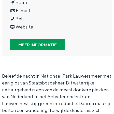
n
a
Route
g
Wat ga jij doen?
a
n
r
E-mail
e
Zomerwandelingen in Groningen
D
a
a
D
Bel
Zwemplekken
o
r
a
v
o
Website
n
D
r
a
n
DIT IS GRONINGEN
k
o
D
n
k
MEER INFORMATIE
e
n
o
D
e
r
k
n
o
r
e
e
k
n
e
n
r
e
k
n
Beleef de nacht in Nationaal Park Lauwersmeer met
een gids van Staatsbosbeheer. Dit waterrijke
a
e
r
e
a
natuurgebied is een van de meest donkere plekken
c
n
e
r
c
van Nederland. In het Activiteitencentrum
h
a
n
e
h
Top 10
Lauwersnest krijg je een introductie. Daarna maak je
bezienswaardigheden
t
c
a
n
t
buiten een wandeling. Terwijl de duisternis zich