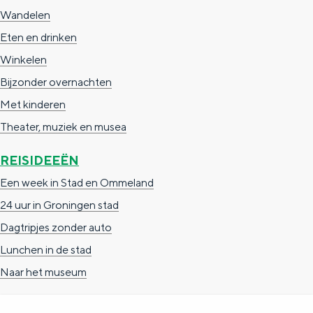
a
n
Wandelen
a
S
Eten en drinken
l
e
Winkelen
:
i
Bijzonder overnachten
N
t
Met kinderen
e
e
Theater, muziek en musea
d
REISIDEEËN
e
Een week in Stad en Ommeland
r
24 uur in Groningen stad
l
Dagtripjes zonder auto
a
Lunchen in de stad
n
Naar het museum
d
s