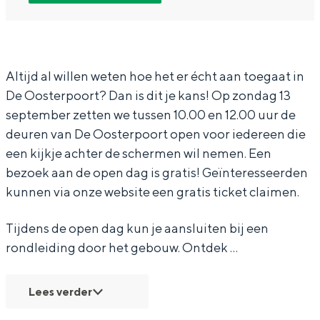
O
O
e
In Groningen ligt het allemaal opvallend
p
p
n
dicht bij elkaar. De levendigheid van de
stad, de stilte van een hofje, de
e
e
d
weidsheid van het ommeland en de
n
n
a
Altijd al willen weten hoe het er écht aan toegaat in
sporen van een eeuwenoud verleden.
De Oosterpoort? Dan is dit je kans! Op zondag 13
d
d
g
Stad
september zetten we tussen 10.00 en 12.00 uur de
a
a
D
Provincie
deuren van De Oosterpoort open voor iedereen die
g
g
e
een kijkje achter de schermen wil nemen. Een
Waddenkust
D
D
O
bezoek aan de open dag is gratis! Geïnteresseerden
Natuurgebieden
e
e
o
kunnen via onze website een gratis ticket claimen.
O
O
s
WAT TE DOEN
Tijdens de open dag kun je aansluiten bij een
o
o
t
rondleiding door het gebouw. Ontdek …
s
s
e
t
t
r
Lees verder
e
e
p