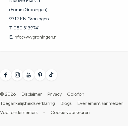
Nieuwe Markt 1
(Forum Groningen)
9712 KN Groningen
T. 050 3139741
E.
info@vvvgroningen.nl
F
I
Y
P
T
a
n
o
i
i
© 2026
Disclaimer
Privacy
Colofon
c
s
u
n
k
Toegankelijkheidsverklaring
Blogs
Evenement aanmelden
e
t
T
t
T
Voor ondernemers
-
Cookie voorkeuren
b
a
u
e
o
o
g
b
r
k