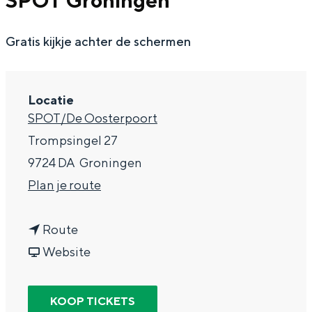
SPOT Groningen
g
Wat ga jij doen?
e
Gratis kijkje achter de schermen
Zomerwandelingen in Groningen
Zwemplekken
Locatie
DIT IS GRONINGEN
SPOT/De Oosterpoort
Trompsingel 27
9724 DA
Groningen
n
Plan je route
a
n
a
Route
a
v
r
Website
a
a
O
Top 10
bezienswaardigheden
r
n
p
KOOP TICKETS