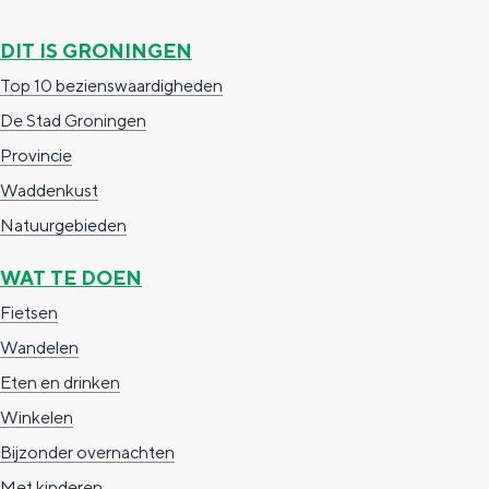
e
h
S
DIT IS GRONINGEN
r
e
i
t
E
e
Top 10 bezienswaardigheden
a
n
z
De Stad Groningen
a
g
u
Provincie
l
l
r
Waddenkust
H
i
d
Natuurgebieden
u
s
e
WAT TE DOEN
i
h
u
Fietsen
d
p
t
Wandelen
i
a
s
Eten en drinken
g
g
c
Winkelen
e
e
h
Bijzonder overnachten
t
e
Met kinderen