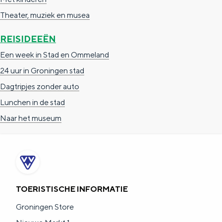
a
n
Theater, muziek en musea
a
S
l
REISIDEEËN
e
:
i
Een week in Stad en Ommeland
N
t
24 uur in Groningen stad
e
e
Dagtripjes zonder auto
d
Lunchen in de stad
e
Naar het museum
r
l
a
n
TOERISTISCHE INFORMATIE
d
Groningen Store
s