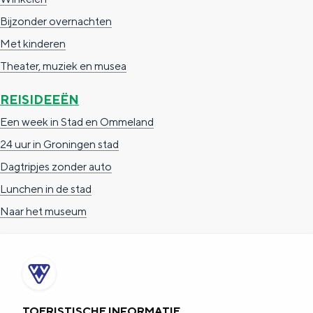
a
n
Bijzonder overnachten
a
S
Met kinderen
l
e
Theater, muziek en musea
:
i
N
REISIDEEËN
t
e
e
Een week in Stad en Ommeland
d
24 uur in Groningen stad
e
Dagtripjes zonder auto
r
Lunchen in de stad
l
Naar het museum
a
n
d
s
TOERISTISCHE INFORMATIE