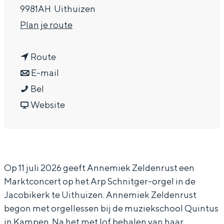
9981AH
Uithuizen
In Groningen ligt het allemaal opvallend
dicht bij elkaar. De levendigheid van de
n
Plan je route
stad, de stilte van een hofje, de
a
weidsheid van het ommeland en de
sporen van een eeuwenoud verleden.
n
a
Route
a
n
r
E-mail
Stad
M
a
a
M
Bel
Provincie
a
r
a
v
a
Website
Waddenkust
r
M
r
a
r
Natuurgebieden
k
a
M
n
k
t
r
a
M
t
WAT TE DOEN
Op 11 juli 2026 geeft Annemiek Zeldenrust een
c
k
r
a
c
Marktconcert op het Arp Schnitger-orgel in de
o
t
k
r
o
Jacobikerk te Uithuizen. Annemiek Zeldenrust
n
c
t
k
n
begon met orgellessen bij de muziekschool Quintus
c
o
c
t
c
in Kampen. Na het met lof behalen van haar