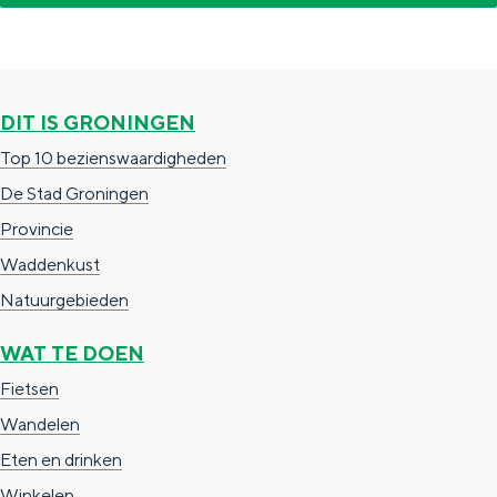
e
h
S
r
e
i
t
E
e
DIT IS GRONINGEN
a
n
z
a
g
u
Top 10 bezienswaardigheden
l
l
r
De Stad Groningen
H
i
d
Provincie
u
s
e
Waddenkust
i
h
u
Natuurgebieden
d
p
t
WAT TE DOEN
i
a
s
Fietsen
g
g
c
Wandelen
e
e
h
Eten en drinken
t
e
Winkelen