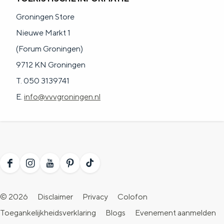
Groningen Store
Nieuwe Markt 1
(Forum Groningen)
9712 KN Groningen
T. 050 3139741
E.
info@vvvgroningen.nl
F
I
Y
P
T
a
n
o
i
i
© 2026
Disclaimer
Privacy
Colofon
c
s
u
n
k
Toegankelijkheidsverklaring
Blogs
Evenement aanmelden
e
t
T
t
T