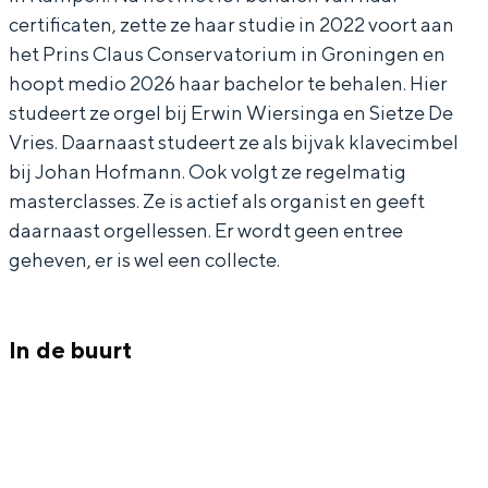
e
n
o
c
e
certificaten, zette ze haar studie in 2022 voort aan
r
c
n
o
r
het Prins Claus Conservatorium in Groningen en
hoopt medio 2026 haar bachelor te behalen. Hier
t
e
c
n
t
studeert ze orgel bij Erwin Wiersinga en Sietze De
Bijzonder overnachten
J
r
e
c
J
Vries. Daarnaast studeert ze als bijvak klavecimbel
a
t
r
e
a
Overnachten was nog nooit zo leuk. Van
bij Johan Hofmann. Ook volgt ze regelmatig
slapen in een voormalige graanzolder
c
J
t
r
c
masterclasses. Ze is actief als organist en geeft
van een molen tot overnachten in een
o
a
J
t
o
daarnaast orgellessen. Er wordt geen entree
iglo van stro: Groningen biedt voor ieder
geheven, er is wel een collecte.
b
c
a
J
b
wat wils.
i
o
c
a
i
Fietsen
k
b
o
c
k
In de buurt
Wandelen
e
i
b
o
e
Eten & drinken
r
k
i
b
r
Winkelen
k
e
k
i
k
Overnachten
U
r
e
k
U