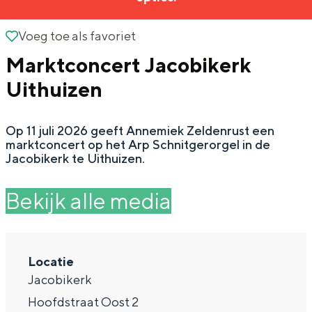
g
Wat ga jij doen?
e
Voeg toe als favoriet
Voeg toe als favoriet
Zomerwandelingen in Groningen
Marktconcert Jacobikerk
Zwemplekken
Uithuizen
DIT IS GRONINGEN
Op 11 juli 2026 geeft Annemiek Zeldenrust een
marktconcert op het Arp Schnitgerorgel in de
Jacobikerk te Uithuizen.
Bekijk alle media
Locatie
Top 10
Jacobikerk
bezienswaardigheden
Hoofdstraat Oost 2