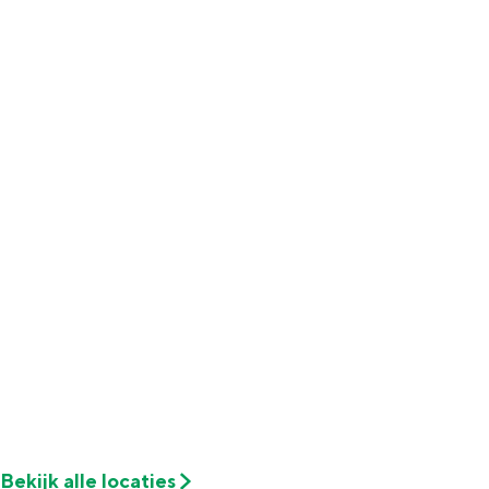
Met kinderen
Theater, muziek en musea
REISIDEEËN
Een week in Stad en Ommeland
Een dag op pad in Groningen stad
Dagtripjes zonder auto
Bekijk alle locaties