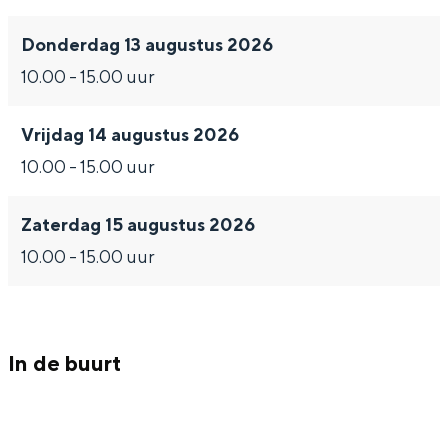
c
r
e
m
c
Donderdag 13 augustus 2026
h
s
r
e
h
10.00 - 15.00 uur
o
c
s
r
o
Bijzonder overnachten
o
h
c
s
o
Vrijdag 14 augustus 2026
l
o
h
c
l
Overnachten was nog nooit zo leuk. Van
10.00 - 15.00 uur
slapen in een voormalige graanzolder
2
o
o
h
2
van een molen tot overnachten in een
0
l
o
o
0
iglo van stro: Groningen biedt voor ieder
Zaterdag 15 augustus 2026
wat wils.
2
2
l
o
2
10.00 - 15.00 uur
6
0
2
l
6
Fietsen
2
0
2
Wandelen
6
2
0
Eten & drinken
In de buurt
6
2
Winkelen
6
Overnachten