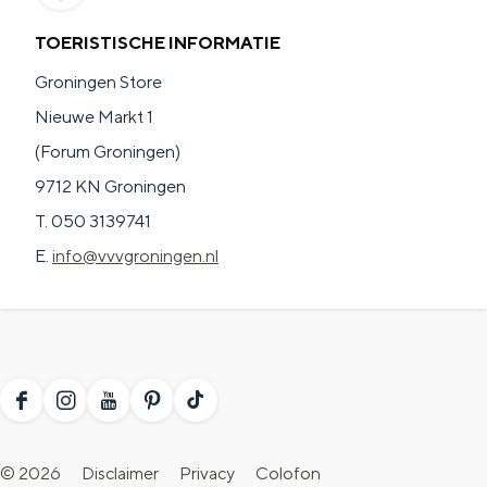
TOERISTISCHE INFORMATIE
Groningen Store
Nieuwe Markt 1
(Forum Groningen)
9712 KN Groningen
T. 050 3139741
E.
info@vvvgroningen.nl
F
I
Y
P
T
a
n
o
i
i
© 2026
Disclaimer
Privacy
Colofon
c
s
u
n
k