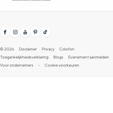
r
e
k
r
e
r
F
I
Y
P
T
a
n
o
i
i
© 2026
Disclaimer
Privacy
Colofon
c
s
u
n
k
Toegankelijkheidsverklaring
Blogs
Evenement aanmelden
e
t
T
t
T
Voor ondernemers
-
Cookie voorkeuren
b
a
u
e
o
o
g
b
r
k
o
r
e
e
V
k
a
V
s
i
V
m
i
t
s
i
V
s
V
i