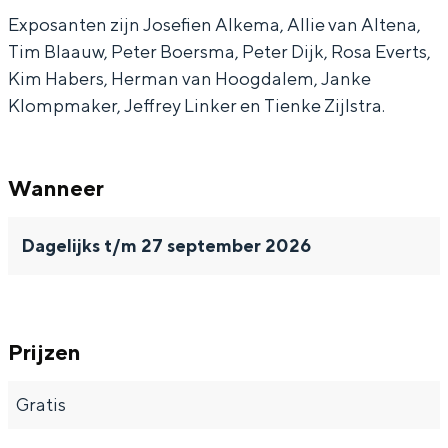
Exposanten zijn Josefien Alkema, Allie van Altena,
Tim Blaauw, Peter Boersma, Peter Dijk, Rosa Everts,
Kim Habers, Herman van Hoogdalem, Janke
Klompmaker, Jeffrey Linker en Tienke Zijlstra.
Bijzonder overnachten
Overnachten was nog nooit zo leuk. Van
slapen in een voormalige graanzolder
Wanneer
van een molen tot overnachten in een
iglo van stro: Groningen biedt voor ieder
wat wils.
Dagelijks t/m 27 september 2026
Fietsen
Wandelen
Prijzen
Eten & drinken
Winkelen
Gratis
Overnachten