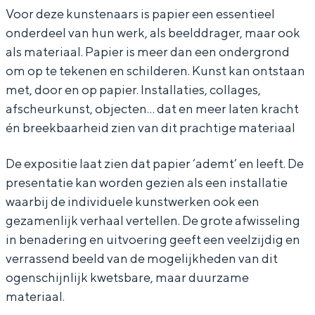
i
i
r
In Groningen ligt het allemaal opvallend
Voor deze kunstenaars is papier een essentieel
dicht bij elkaar. De levendigheid van de
onderdeel van hun werk, als beelddrager, maar ook
e
e
P
stad, de stilte van een hofje, de
als materiaal. Papier is meer dan een ondergrond
r
r
a
weidsheid van het ommeland en de
om op te tekenen en schilderen. Kunst kan ontstaan
sporen van een eeuwenoud verleden.
P
P
p
met, door en op papier. Installaties, collages,
a
a
i
Stad
afscheurkunst, objecten… dat en meer laten kracht
p
p
e
én breekbaarheid zien van dit prachtige materiaal
Provincie
i
i
r
Waddenkust
De expositie laat zien dat papier ‘ademt’ en leeft. De
e
e
Natuurgebieden
presentatie kan worden gezien als een installatie
r
r
waarbij de individuele kunstwerken ook een
gezamenlijk verhaal vertellen. De grote afwisseling
WAT TE DOEN
in benadering en uitvoering geeft een veelzijdig en
verrassend beeld van de mogelijkheden van dit
ogenschijnlijk kwetsbare, maar duurzame
materiaal.