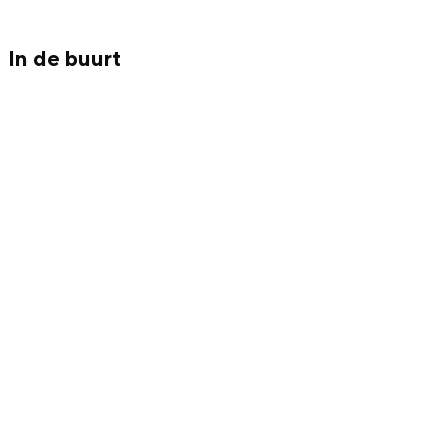
Met kinderen
Theater, muziek en musea
In de buurt
REISIDEEËN
Een week in Stad en Ommeland
Een dag op pad in Groningen stad
Dagtripjes zonder auto