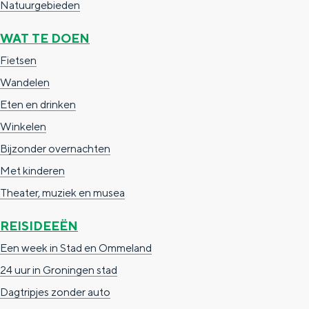
Natuurgebieden
a
n
a
S
WAT TE DOEN
l
e
Fietsen
:
i
Wandelen
N
t
Eten en drinken
e
e
Winkelen
d
Bijzonder overnachten
e
Met kinderen
r
Theater, muziek en musea
l
REISIDEEËN
a
Een week in Stad en Ommeland
n
24 uur in Groningen stad
d
Dagtripjes zonder auto
s