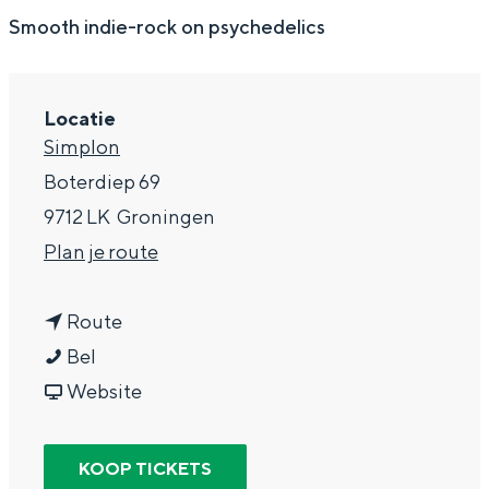
g
Wat ga jij doen?
Smooth indie-rock on psychedelics
e
Zomerwandelingen in Groningen
Zwemplekken
Locatie
Simplon
DIT IS GRONINGEN
Boterdiep 69
9712 LK
Groningen
n
Plan je route
a
n
a
Route
N
a
r
Bel
O
a
v
N
Website
C
r
a
O
Top 10
I
N
n
C
bezienswaardigheden
KOOP TICKETS