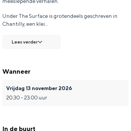
meeslepende verhalen.
Under The Surface is grotendeels geschreven in
Chantilly, een klei…
Bijzonder overnachten
Lees verder
Overnachten was nog nooit zo leuk. Van
slapen in een voormalige graanzolder
van een molen tot overnachten in een
iglo van stro: Groningen biedt voor ieder
Wanneer
wat wils.
Fietsen
Vrijdag 13 november 2026
Wandelen
20.30 - 23.00 uur
Eten & drinken
Winkelen
Overnachten
In de buurt