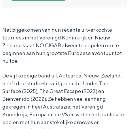
G
O
N
I
In Groningen ligt het allemaal opvallend
A
C
O
G
dicht bij elkaar. De levendigheid van de
stad, de stilte van een hofje, de
R
I
C
A
weidsheid van het ommeland en de
G
I
R
Net bijgekomen van hun recente uitverkochte
sporen van een eeuwenoud verleden.
tournees in het Verenigd Koninkrijk en Nieuw-
A
G
Stad
Zeeland staat NO CIGAR alweer te popelen om te
R
A
Provincie
beginnen aan hun grootste Europese avontuur tot
R
nu toe.
Waddenkust
Natuurgebieden
De vijfkoppige band uit Aotearoa, Nieuw-Zeeland,
heeft drie studio-lp's uitgebracht: Under The
Surface (2025), The Great Escape (2023) en
WAT TE DOEN
Bienvenido (2022). Ze hebben veel aanhang
gekregen in heel Australazië, het Verenigd
Koninkrijk, Europa en de VS en weten het publiek te
boeien met hun aanstekelijke grooves en