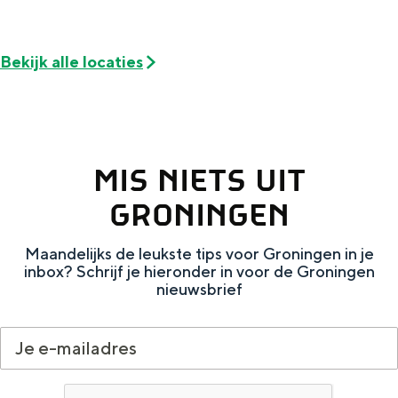
De rijkdom van Groningen is haar
veranderlijke landschap. Binen een mum
van tijd sta je vanuit de stad aan de
Bekijk alle locaties
Waddenzee, midden in het groen of bij
een schattig wierdedorp.
Lunchen in de stad
Naar het museum
MIS NIETS UIT
GRONINGEN
S
n
nl
e
l
Nederlands
Maandelijks de leukste tips voor Groningen in je
l
G
G
English
en
Deutsch
de
inbox? Schrijf je hieronder in voor de Groningen
nieuwsbrief
e
o
e
c
t
h
t
o
e
e
t
n