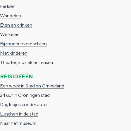
a
n
Fietsen
a
S
Wandelen
l
e
Eten en drinken
:
i
Winkelen
N
t
Bijzonder overnachten
e
e
Met kinderen
d
Theater, muziek en musea
e
REISIDEEËN
r
Een week in Stad en Ommeland
l
24 uur in Groningen stad
a
Dagtripjes zonder auto
n
Lunchen in de stad
d
Naar het museum
s