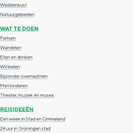
a
n
Waddenkust
a
S
Natuurgebieden
l
e
WAT TE DOEN
:
i
Fietsen
N
t
Wandelen
e
e
Eten en drinken
d
Winkelen
e
Bijzonder overnachten
r
Met kinderen
l
Theater, muziek en musea
a
n
REISIDEEËN
d
Een week in Stad en Ommeland
s
24 uur in Groningen stad