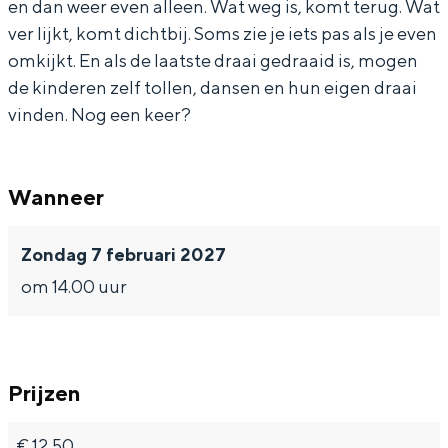
en dan weer even alleen. Wat weg is, komt terug. Wat
-
-
j
ver lijkt, komt dichtbij. Soms zie je iets pas als je even
3
3
a
omkijkt. En als de laatste draai gedraaid is, mogen
j
j
a
de kinderen zelf tollen, dansen en hun eigen draai
a
a
r
Bijzonder overnachten
vinden. Nog een keer?
a
a
)
Overnachten was nog nooit zo leuk. Van
r
r
-
slapen in een voormalige graanzolder
Wanneer
van een molen tot overnachten in een
)
)
H
iglo van stro: Groningen biedt voor ieder
-
-
e
wat wils.
Zondag 7 februari 2027
H
H
t
Fietsen
om 14.00 uur
e
e
L
Wandelen
t
t
a
Eten & drinken
L
L
a
Winkelen
Prijzen
a
a
g
Overnachten
a
a
l
€ 12,50