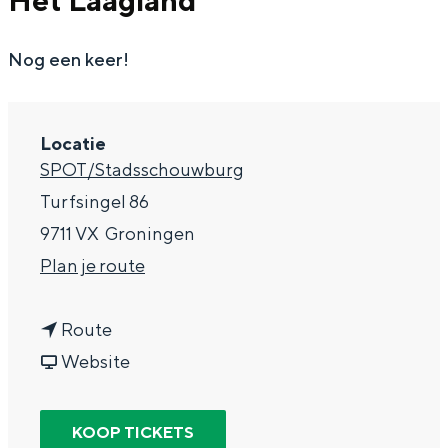
Het Laagland
g
Wat ga jij doen?
e
Nog een keer!
Zomerwandelingen in Groningen
Zwemplekken
Locatie
DIT IS GRONINGEN
SPOT/Stadsschouwburg
Turfsingel 86
9711 VX
Groningen
n
Plan je route
a
n
a
Route
a
v
r
Website
a
a
O
Top 10
bezienswaardigheden
r
n
m
KOOP TICKETS