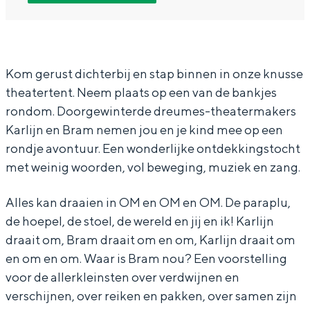
O
O
e
In Groningen ligt het allemaal opvallend
m
m
n
dicht bij elkaar. De levendigheid van de
stad, de stilte van een hofje, de
e
e
O
weidsheid van het ommeland en de
n
n
m
Kom gerust dichterbij en stap binnen in onze knusse
sporen van een eeuwenoud verleden.
theatertent. Neem plaats op een van de bankjes
O
O
e
Stad
rondom. Doorgewinterde dreumes-theatermakers
m
m
n
Provincie
Karlijn en Bram nemen jou en je kind mee op een
e
e
O
rondje avontuur. Een wonderlijke ontdekkingstocht
Waddenkust
n
n
m
met weinig woorden, vol beweging, muziek en zang.
Natuurgebieden
O
O
(
Alles kan draaien in OM en OM en OM. De paraplu,
m
m
1
WAT TE DOEN
de hoepel, de stoel, de wereld en jij en ik! Karlijn
(
(
,
draait om, Bram draait om en om, Karlijn draait om
1
1
5
en om en om. Waar is Bram nou? Een voorstelling
,
,
-
voor de allerkleinsten over verdwijnen en
5
5
3
verschijnen, over reiken en pakken, over samen zijn