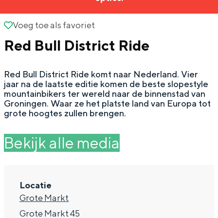
g
Wat ga jij doen?
e
Voeg toe als favoriet
Voeg toe als favoriet
Zomerwandelingen in Groningen
Red Bull District Ride
Zwemplekken
Red Bull District Ride komt naar Nederland. Vier
DIT IS GRONINGEN
jaar na de laatste editie komen de beste slopestyle
mountainbikers ter wereld naar de binnenstad van
Groningen. Waar ze het platste land van Europa tot
grote hoogtes zullen brengen.
Bekijk alle media
Locatie
Top 10
Grote Markt
bezienswaardigheden
Grote Markt 45