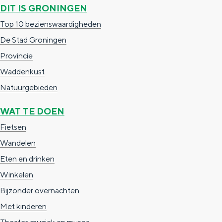
a
n
DIT IS GRONINGEN
a
S
Top 10 bezienswaardigheden
l
e
De Stad Groningen
:
i
Provincie
N
t
Waddenkust
e
e
Natuurgebieden
d
WAT TE DOEN
e
Fietsen
r
Wandelen
l
Eten en drinken
a
Winkelen
n
Bijzonder overnachten
d
Met kinderen
s