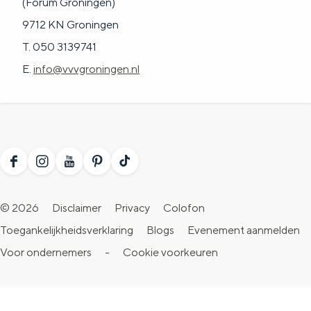
(Forum Groningen)
9712 KN Groningen
T. 050 3139741
E.
info@vvvgroningen.nl
F
I
Y
P
T
a
n
o
i
i
© 2026
Disclaimer
Privacy
Colofon
c
s
u
n
k
Toegankelijkheidsverklaring
Blogs
Evenement aanmelden
e
t
T
t
T
Voor ondernemers
-
Cookie voorkeuren
b
a
u
e
o
o
g
b
r
k
o
r
e
e
V