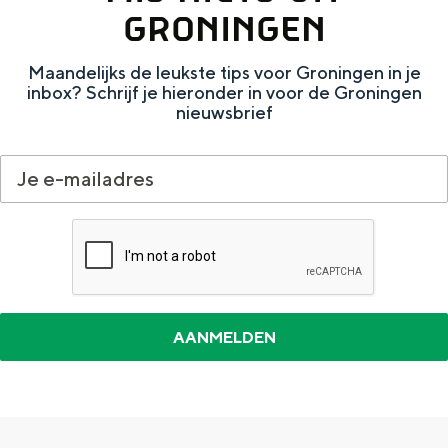
e
h
S
GRONINGEN
r
e
i
Maandelijks de leukste tips voor Groningen in je
t
E
e
inbox? Schrijf je hieronder in voor de Groningen
a
n
z
nieuwsbrief
a
g
u
l
l
r
H
i
d
u
s
e
i
h
u
d
p
t
i
a
s
g
g
c
e
e
h
t
e