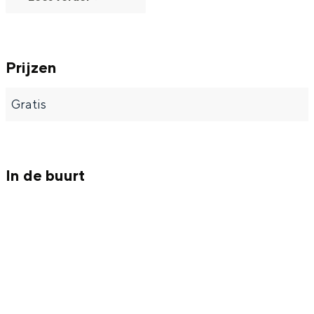
Met kinderen
Theater, muziek en musea
Prijzen
REISIDEEËN
Een week in Stad en Ommeland
Gratis
Een dag op pad in Groningen stad
In de buurt
Dagtripjes zonder auto