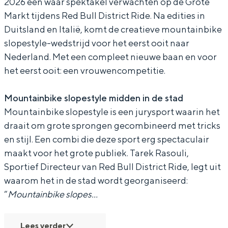
2026 een waar spektakel verwachten op de Grote
D
D
s
Markt tijdens Red Bull District Ride. Na edities in
i
i
t
Duitsland en Italië, komt de creatieve mountainbike
slopestyle-wedstrijd voor het eerst ooit naar
s
s
r
Bijzonder overnachten
Nederland. Met een compleet nieuwe baan en voor
t
t
i
het eerst ooit: een vrouwencompetitie.
r
r
c
Overnachten was nog nooit zo leuk. Van
slapen in een voormalige graanzolder
i
i
t
Mountainbike slopestyle midden in de stad
van een molen tot overnachten in een
c
c
R
Mountainbike slopestyle is een jurysport waarin het
iglo van stro: Groningen biedt voor ieder
wat wils.
t
t
i
draait om grote sprongen gecombineerd met tricks
en stijl. Een combi die deze sport erg spectaculair
R
R
d
Fietsen
maakt voor het grote publiek. Tarek Rasouli,
i
i
e
Wandelen
Sportief Directeur van Red Bull District Ride, legt uit
d
d
Eten & drinken
waarom het in de stad wordt georganiseerd:
e
e
“
Mountainbike slopes…
Winkelen
Overnachten
Lees verder