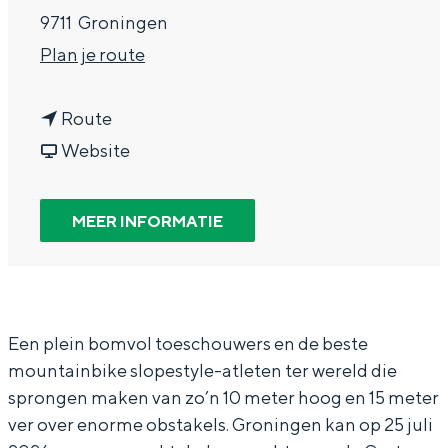
In Groningen ligt het allemaal opvallend
9711
Groningen
dicht bij elkaar. De levendigheid van de
n
Plan je route
stad, de stilte van een hofje, de
weidsheid van het ommeland en de
a
sporen van een eeuwenoud verleden.
n
a
Route
a
v
r
Stad
Website
a
a
R
Provincie
r
n
e
Waddenkust
MEER INFORMATIE
R
R
d
Natuurgebieden
e
e
B
d
d
u
WAT TE DOEN
B
B
l
Een plein bomvol toeschouwers en de beste
mountainbike slopestyle-atleten ter wereld die
u
u
l
sprongen maken van zo’n 10 meter hoog en 15 meter
l
l
D
ver over enorme obstakels. Groningen kan op 25 juli
l
l
i