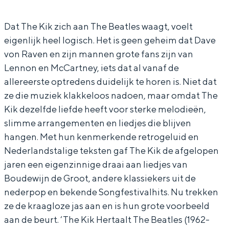
K
e
k
In Groningen ligt het allemaal opvallend
dicht bij elkaar. De levendigheid van de
i
K
Dat The Kik zich aan The Beatles waagt, voelt
stad, de stilte van een hofje, de
eigenlijk heel logisch. Het is geen geheim dat Dave
k
i
weidsheid van het ommeland en de
von Raven en zijn mannen grote fans zijn van
sporen van een eeuwenoud verleden.
k
Lennon en McCartney, iets dat al vanaf de
Stad
allereerste optredens duidelijk te horen is. Niet dat
Provincie
ze die muziek klakkeloos nadoen, maar omdat The
Kik dezelfde liefde heeft voor sterke melodieën,
Waddenkust
slimme arrangementen en liedjes die blijven
Natuurgebieden
hangen. Met hun kenmerkende retrogeluid en
Nederlandstalige teksten gaf The Kik de afgelopen
WAT TE DOEN
jaren een eigenzinnige draai aan liedjes van
Boudewijn de Groot, andere klassiekers uit de
nederpop en bekende Songfestivalhits. Nu trekken
ze de kraagloze jas aan en is hun grote voorbeeld
aan de beurt. ‘The Kik Hertaalt The Beatles (1962-