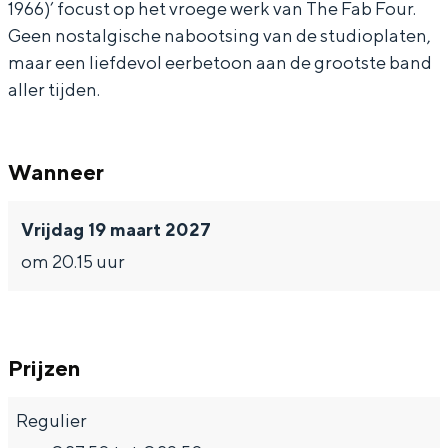
1966)’ focust op het vroege werk van The Fab Four.
Geen nostalgische nabootsing van de studioplaten,
maar een liefdevol eerbetoon aan de grootste band
aller tijden.
Bijzonder overnachten
Overnachten was nog nooit zo leuk. Van
Wanneer
slapen in een voormalige graanzolder
van een molen tot overnachten in een
iglo van stro: Groningen biedt voor ieder
Vrijdag 19 maart 2027
wat wils.
om 20.15 uur
Fietsen
Wandelen
Eten & drinken
Prijzen
Winkelen
Overnachten
Regulier