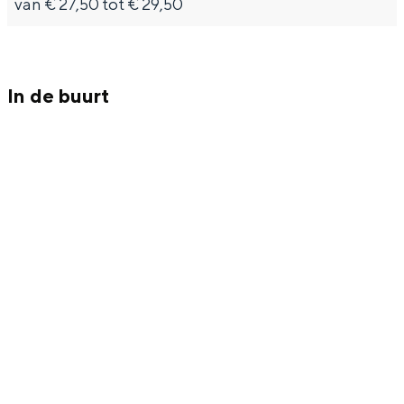
van € 27,50 tot € 29,50
Met kinderen
Theater, muziek en musea
In de buurt
REISIDEEËN
Een week in Stad en Ommeland
Een dag op pad in Groningen stad
Dagtripjes zonder auto