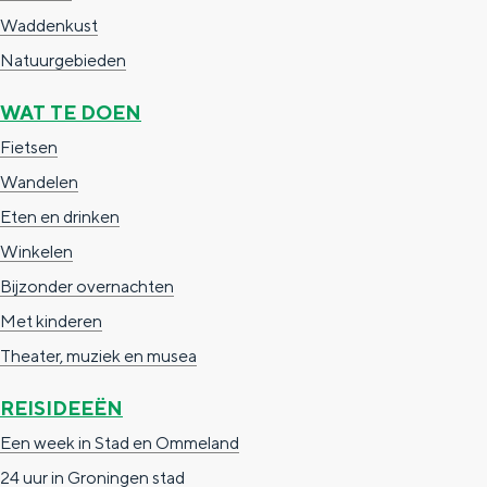
a
n
Waddenkust
a
S
Natuurgebieden
l
e
WAT TE DOEN
:
i
Fietsen
N
t
Wandelen
e
e
Eten en drinken
d
Winkelen
e
Bijzonder overnachten
r
Met kinderen
l
Theater, muziek en musea
a
n
REISIDEEËN
d
Een week in Stad en Ommeland
s
24 uur in Groningen stad