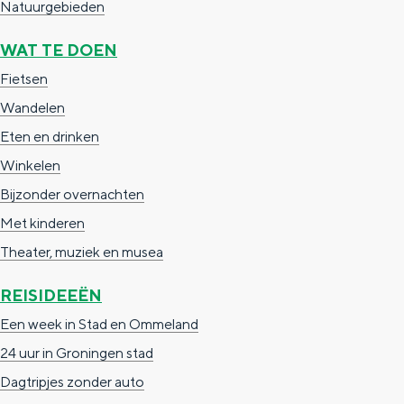
Natuurgebieden
a
n
a
S
WAT TE DOEN
l
e
Fietsen
:
i
Wandelen
N
t
Eten en drinken
e
e
Winkelen
d
Bijzonder overnachten
e
Met kinderen
r
Theater, muziek en musea
l
REISIDEEËN
a
Een week in Stad en Ommeland
n
24 uur in Groningen stad
d
Dagtripjes zonder auto
s