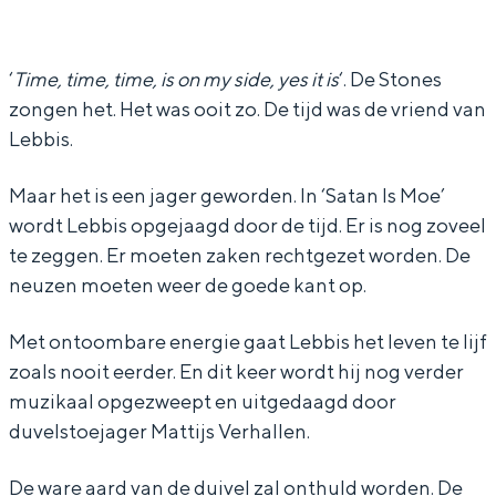
e
e
b
In Groningen ligt het allemaal opvallend
b
b
i
dicht bij elkaar. De levendigheid van de
stad, de stilte van een hofje, de
b
b
s
‘
Time, time, time, is on my side, yes it is
‘. De Stones
weidsheid van het ommeland en de
zongen het. Het was ooit zo. De tijd was de vriend van
i
i
-
sporen van een eeuwenoud verleden.
Lebbis.
s
s
S
Stad
-
-
a
Maar het is een jager geworden. In ‘Satan Is Moe’
Provincie
S
S
t
wordt Lebbis opgejaagd door de tijd. Er is nog zoveel
Waddenkust
a
a
a
te zeggen. Er moeten zaken rechtgezet worden. De
Natuurgebieden
neuzen moeten weer de goede kant op.
t
t
n
a
a
i
Met ontoombare energie gaat Lebbis het leven te lijf
WAT TE DOEN
n
n
s
zoals nooit eerder. En dit keer wordt hij nog verder
i
i
m
muzikaal opgezweept en uitgedaagd door
duvelstoejager Mattijs Verhallen.
s
s
o
m
m
e
De ware aard van de duivel zal onthuld worden. De