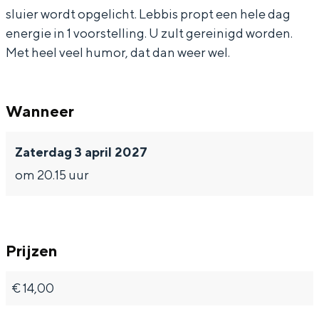
o
o
sluier wordt opgelicht. Lebbis propt een hele dag
e
e
energie in 1 voorstelling. U zult gereinigd worden.
Met heel veel humor, dat dan weer wel.
Bijzonder overnachten
Wanneer
Overnachten was nog nooit zo leuk. Van
slapen in een voormalige graanzolder
van een molen tot overnachten in een
Zaterdag 3 april 2027
iglo van stro: Groningen biedt voor ieder
wat wils.
om 20.15 uur
Fietsen
Wandelen
Prijzen
Eten & drinken
Winkelen
€ 14,00
Overnachten