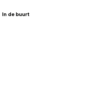
Met kinderen
Theater, muziek en musea
In de buurt
REISIDEEËN
Een week in Stad en Ommeland
Een dag op pad in Groningen stad
Dagtripjes zonder auto