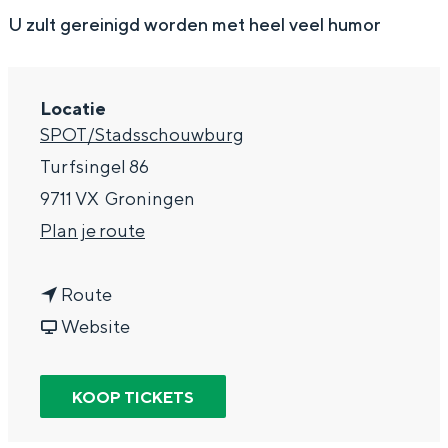
g
Wat ga jij doen?
U zult gereinigd worden met heel veel humor
e
Zomerwandelingen in Groningen
Zwemplekken
Locatie
SPOT/Stadsschouwburg
DIT IS GRONINGEN
Turfsingel 86
9711 VX
Groningen
n
Plan je route
a
n
a
Route
a
v
r
Website
a
a
L
r
n
e
KOOP TICKETS
Top 10
L
L
b
bezienswaardigheden