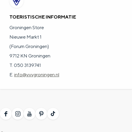
TOERISTISCHE INFORMATIE
Groningen Store
Nieuwe Markt 1
(Forum Groningen)
9712 KN Groningen
T. 050 3139741
E.
info@vvvgroningen.nl
F
I
Y
P
T
a
n
o
i
i