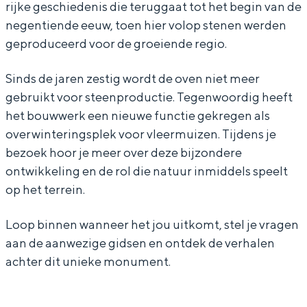
rijke geschiedenis die teruggaat tot het begin van de
g
d
n
e
g
negentiende eeuw, toen hier volop stenen werden
–
a
d
n
–
geproduceerd voor de groeiende regio.
S
g
a
d
S
Bijzonder overnachten
Sinds de jaren zestig wordt de oven niet meer
t
–
g
a
t
gebruikt voor steenproductie. Tegenwoordig heeft
Overnachten was nog nooit zo leuk. Van
e
S
–
g
e
het bouwwerk een nieuwe functie gekregen als
slapen in een voormalige graanzolder
e
t
S
–
e
overwinteringsplek voor vleermuizen. Tijdens je
van een molen tot overnachten in een
iglo van stro: Groningen biedt voor ieder
n
e
t
S
n
bezoek hoor je meer over deze bijzondere
wat wils.
ontwikkeling en de rol die natuur inmiddels speelt
f
e
e
t
f
op het terrein.
a
n
e
e
a
Fietsen
b
f
n
e
b
Wandelen
Loop binnen wanneer het jou uitkomt, stel je vragen
r
a
f
n
r
Eten & drinken
aan de aanwezige gidsen en ontdek de verhalen
i
b
a
f
i
achter dit unieke monument.
Winkelen
e
r
b
a
e
Overnachten
k
i
r
b
k