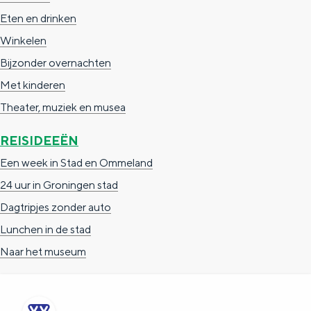
a
n
Eten en drinken
a
S
Winkelen
l
e
Bijzonder overnachten
:
i
Met kinderen
N
t
Theater, muziek en musea
e
e
REISIDEEËN
d
Een week in Stad en Ommeland
e
24 uur in Groningen stad
r
Dagtripjes zonder auto
l
Lunchen in de stad
a
Naar het museum
n
d
s