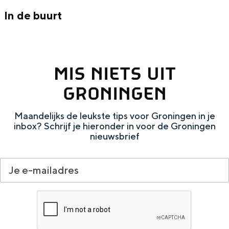
De rijkdom van Groningen is haar
In de buurt
veranderlijke landschap. Binen een mum
van tijd sta je vanuit de stad aan de
Waddenzee, midden in het groen of bij
een schattig wierdedorp.
MIS NIETS UIT
Lunchen in de stad
GRONINGEN
Naar het museum
Maandelijks de leukste tips voor Groningen in je
S
n
nl
inbox? Schrijf je hieronder in voor de Groningen
nieuwsbrief
e
l
Nederlands
l
G
G
English
en
Deutsch
de
e
o
e
c
t
h
t
o
e
e
t
n