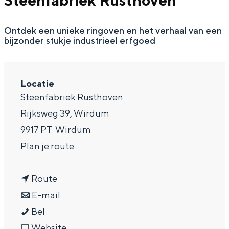
Steenfabriek Rusthoven
g
Wat ga jij doen?
e
Ontdek een unieke ringoven en het verhaal van een
Zomerwandelingen in Groningen
bijzonder stukje industrieel erfgoed
Zwemplekken
DIT IS GRONINGEN
Locatie
Steenfabriek Rusthoven
Rijksweg 39, Wirdum
9917 PT
Wirdum
n
Plan je route
a
n
a
Route
a
n
r
E-mail
Top 10
O
a
a
O
Bel
bezienswaardigheden
p
r
a
v
p
Website