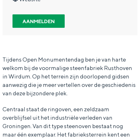
In Groningen ligt het allemaal opvallend
e
O
r
a
e
dicht bij elkaar. De levendigheid van de
n
p
O
n
n
stad, de stilte van een hofje, de
AANMELDEN
weidsheid van het ommeland en de
M
e
p
O
M
sporen van een eeuwenoud verleden.
o
n
e
p
o
Stad
n
M
n
e
n
Provincie
u
o
M
n
u
Tijdens Open Monumentendag ben je van harte
welkom bij de voormalige steenfabriek Rusthoven
Waddenkust
m
n
o
M
m
in Wirdum. Op het terrein zijn doorlopend gidsen
Natuurgebieden
e
u
n
o
e
aanwezig die je meer vertellen over de geschiedenis
n
m
u
n
n
van deze bijzondere plek.
t
e
m
u
t
WAT TE DOEN
e
n
e
m
e
Centraal staat de ringoven, een zeldzaam
overblijfsel uit het industriële verleden van
n
t
n
e
n
Groningen. Van dit type steenoven bestaat nog
d
e
t
n
d
maar één exemplaar. Het fabrieksterrein kent een
a
n
e
t
a