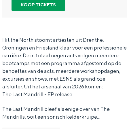
L
T
n
e
KOOP TICKETS
In Groningen ligt het allemaal opvallend
a
h
T
L
dicht bij elkaar. De levendigheid van de
stad, de stilte van een hofje, de
s
e
h
a
weidsheid van het ommeland en de
t
L
e
s
sporen van een eeuwenoud verleden.
M
a
L
t
Hit the North stoomt artiesten uit Drenthe,
Stad
Groningen en Friesland klaar voor een professionele
a
s
a
M
Provincie
carrière. De in totaal negen acts volgen meerdere
n
t
s
a
Waddenkust
bootcamps met een programma afgestemd op de
d
M
t
n
behoeftes van de acts, meerdere workshopdagen,
Natuurgebieden
r
a
M
d
excursies en shows, met ESNS als grandioze
i
n
a
r
afsluiter. Uit het arsenaal van 2026 komen:
WAT TE DOEN
The Last Mandrill - EP release
l
d
n
i
l
r
d
l
The Last Mandrill bleef als enige over van The
E
i
r
l
Mandrills, ooit een sonisch kelderkruipe…
P
l
i
E