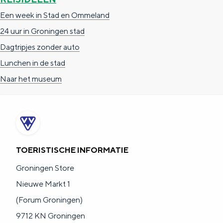
e
h
S
Een week in Stad en Ommeland
r
e
i
24 uur in Groningen stad
t
E
e
Dagtripjes zonder auto
a
n
z
Lunchen in de stad
a
g
u
Naar het museum
l
l
r
H
i
d
u
s
e
i
h
u
d
TOERISTISCHE INFORMATIE
p
t
i
a
s
Groningen Store
g
g
c
Nieuwe Markt 1
e
e
h
(Forum Groningen)
t
e
9712 KN Groningen