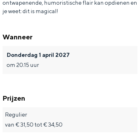
ontwapenende, humoristische flair kan opdienen en
n
i
u
e
je weet: dit is magical!
z
i
n
e
z
Bijzonder overnachten
n
e
Wanneer
n
Overnachten was nog nooit zo leuk. Van
Donderdag 1 april 2027
slapen in een voormalige graanzolder
van een molen tot overnachten in een
om 20.15 uur
iglo van stro: Groningen biedt voor ieder
wat wils.
Fietsen
Prijzen
Wandelen
Eten & drinken
Regulier
Winkelen
van € 31,50 tot € 34,50
Overnachten