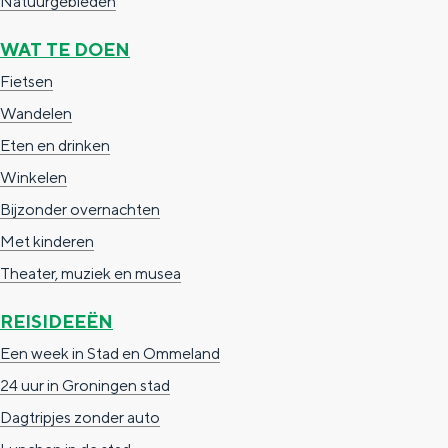
Natuurgebieden
a
n
a
S
WAT TE DOEN
l
e
Fietsen
:
i
Wandelen
N
t
Eten en drinken
e
e
Winkelen
d
Bijzonder overnachten
e
Met kinderen
r
Theater, muziek en musea
l
REISIDEEËN
a
Een week in Stad en Ommeland
n
24 uur in Groningen stad
d
Dagtripjes zonder auto
s