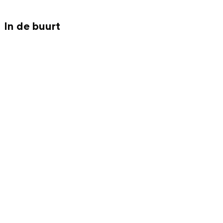
Met kinderen
Theater, muziek en musea
In de buurt
REISIDEEËN
Een week in Stad en Ommeland
Een dag op pad in Groningen stad
Dagtripjes zonder auto