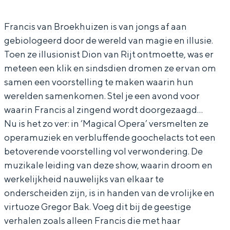
s
n
a
i
In Groningen ligt het allemaal opvallend
dicht bij elkaar. De levendigheid van de
v
c
n
s
Francis van Broekhuizen is van jongs af aan
stad, de stilte van een hofje, de
gebiologeerd door de wereld van magie en illusie.
a
i
c
v
weidsheid van het ommeland en de
Toen ze illusionist Dion van Rijt ontmoette, was er
sporen van een eeuwenoud verleden.
n
s
i
a
meteen een klik en sindsdien dromen ze ervan om
B
v
s
n
Stad
samen een voorstelling te maken waarin hun
r
a
v
B
Provincie
werelden samenkomen. Stel je een avond voor
o
n
a
r
waarin Francis al zingend wordt doorgezaagd…
Waddenkust
Nu is het zo ver: in ‘Magical Opera’ versmelten ze
e
B
n
o
Natuurgebieden
operamuziek en verbluffende goochelacts tot een
k
r
B
e
betoverende voorstelling vol verwondering. De
h
o
r
k
WAT TE DOEN
muzikale leiding van deze show, waarin droom en
u
e
o
h
werkelijkheid nauwelijks van elkaar te
i
k
e
u
onderscheiden zijn, is in handen van de vrolijke en
z
h
k
i
virtuoze Gregor Bak. Voeg dit bij de geestige
verhalen zoals alleen Francis die met haar
e
u
h
z