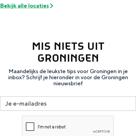
Met kinderen
Bekijk alle locaties
Theater, muziek en musea
REISIDEEËN
Een week in Stad en Ommeland
MIS NIETS UIT
Een dag op pad in Groningen stad
GRONINGEN
Maandelijks de leukste tips voor Groningen in je
inbox? Schrijf je hieronder in voor de Groningen
nieuwsbrief
Dagtripjes zonder auto