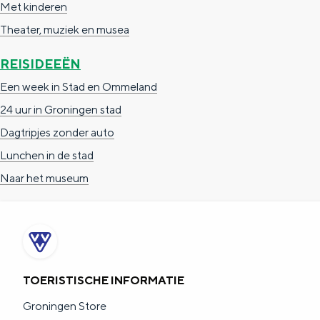
Met kinderen
s
a
i
l
s
c
t
h
Theater, muziek en musea
m
a
i
t
o
e
s
m
a
REISIDEEËN
e
t
n
s
m
Een week in Stad en Ommeland
e
h
S
s
24 uur in Groningen stad
r
e
i
Dagtripjes zonder auto
t
E
e
Lunchen in de stad
a
n
z
Naar het museum
a
g
u
l
l
r
H
i
d
u
s
e
i
h
u
TOERISTISCHE INFORMATIE
d
p
t
Groningen Store
i
a
s