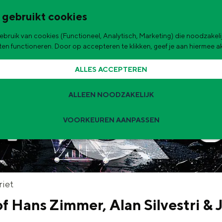
 gebruikt cookies
bruik van cookies (Functioneel, Analytisch, Marketing) die noodzakelij
de stad
aten functioneren. Door op accepteren te klikken, geef je aan hiermee 
ALLES ACCEPTEREN
ALLEEN NOODZAKELIJK
VOORKEUREN AANPASSEN
Zomervakantie tips
 zijn de leukste uitjes voor kinderen in Stad en Ommeland voor deze 
t
riet
f Hans Zimmer, Alan Silvestri & 
ingen