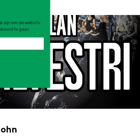
k zijn om de website
akkoord te gaan.
zomervakantie. Wat ga jij doen?
John