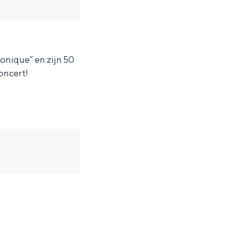
onique” en zijn 50
oncert!
ten in een iglo van stro: Groningen biedt voor ieder wat wils.