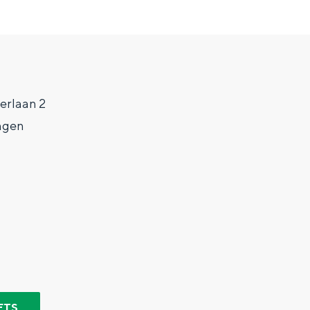
erlaan 2
ngen
Top 10 bezienswaardighed
allend dicht bij elkaar. De levendigheid van de stad, de stilte van ee
ETS