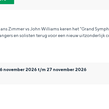
Hans Zimmer vs John Williams keren het “Grand Symph
gers en solisten terug voor een nieuw uitzonderlijk c
 26 november 2026 t/m 27 november 2026
Bijzonder overnachten
. Van slapen in een voormalige graanzolder van een molen tot overnach