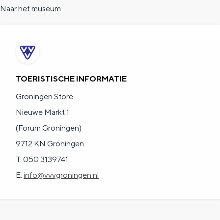
a
n
Naar het museum
a
S
l
e
:
i
N
t
TOERISTISCHE INFORMATIE
e
e
Groningen Store
d
Nieuwe Markt 1
e
(Forum Groningen)
r
9712 KN Groningen
l
T. 050 3139741
a
E.
info@vvvgroningen.nl
n
d
s