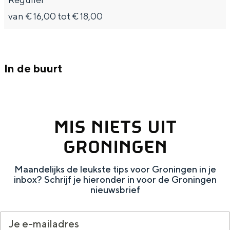
Met kinderen
van € 16,00 tot € 18,00
Theater, muziek en musea
REISIDEEËN
In de buurt
Een week in Stad en Ommeland
Een dag op pad in Groningen stad
MIS NIETS UIT
GRONINGEN
Maandelijks de leukste tips voor Groningen in je
inbox? Schrijf je hieronder in voor de Groningen
nieuwsbrief
Dagtripjes zonder auto