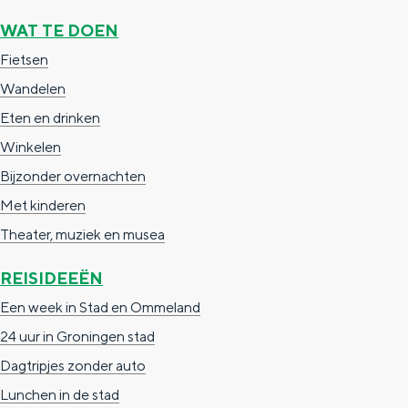
e
h
S
WAT TE DOEN
r
e
i
Fietsen
t
E
e
Wandelen
a
n
z
Eten en drinken
a
g
u
Winkelen
l
l
r
Bijzonder overnachten
H
i
d
Met kinderen
u
s
e
Theater, muziek en musea
i
h
u
d
p
t
REISIDEEËN
i
a
s
Een week in Stad en Ommeland
g
g
c
24 uur in Groningen stad
e
e
h
Dagtripjes zonder auto
t
e
Lunchen in de stad