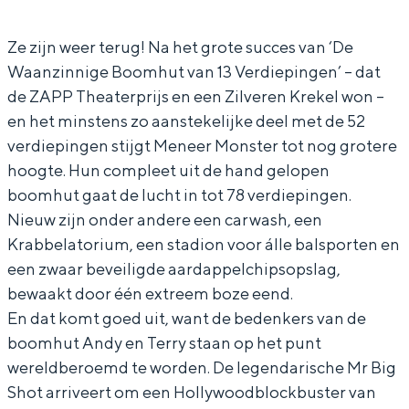
M
e
n
r
In Groningen ligt het allemaal opvallend
dicht bij elkaar. De levendigheid van de
o
e
e
M
Ze zijn weer terug! Na het grote succes van ‘De
stad, de stilte van een hofje, de
Waanzinnige Boomhut van 13 Verdiepingen’ – dat
n
r
e
o
weidsheid van het ommeland en de
de ZAPP Theaterprijs en een Zilveren Krekel won –
sporen van een eeuwenoud verleden.
s
M
r
n
en het minstens zo aanstekelijke deel met de 52
t
o
M
s
Stad
verdiepingen stijgt Meneer Monster tot nog grotere
e
n
o
t
Provincie
hoogte. Hun compleet uit de hand gelopen
r
s
n
e
boomhut gaat de lucht in tot 78 verdiepingen.
Waddenkust
Nieuw zijn onder andere een carwash, een
t
s
r
Natuurgebieden
Krabbelatorium, een stadion voor álle balsporten en
e
t
een zwaar beveiligde aardappelchipsopslag,
r
e
WAT TE DOEN
bewaakt door één extreem boze eend.
r
En dat komt goed uit, want de bedenkers van de
boomhut Andy en Terry staan op het punt
wereldberoemd te worden. De legendarische Mr Big
Shot arriveert om een Hollywoodblockbuster van