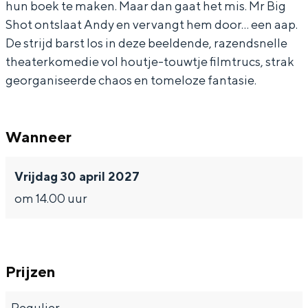
hun boek te maken. Maar dan gaat het mis. Mr Big
Shot ontslaat Andy en vervangt hem door… een aap.
De strijd barst los in deze beeldende, razendsnelle
theaterkomedie vol houtje-touwtje filmtrucs, strak
Bijzonder overnachten
georganiseerde chaos en tomeloze fantasie.
Overnachten was nog nooit zo leuk. Van
slapen in een voormalige graanzolder
Wanneer
van een molen tot overnachten in een
iglo van stro: Groningen biedt voor ieder
wat wils.
Vrijdag 30 april 2027
Fietsen
om 14.00 uur
Wandelen
Eten & drinken
Winkelen
Prijzen
Overnachten
Regulier