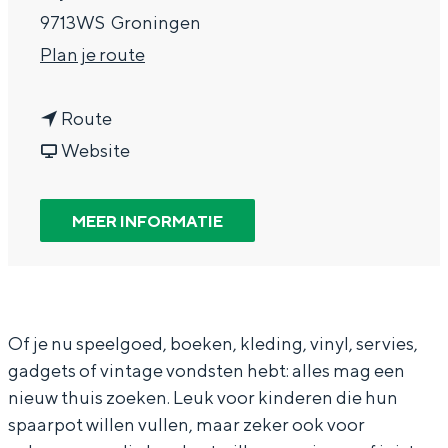
In Groningen ligt het allemaal opvallend
9713WS
Groningen
dicht bij elkaar. De levendigheid van de
n
Plan je route
stad, de stilte van een hofje, de
weidsheid van het ommeland en de
a
sporen van een eeuwenoud verleden.
n
a
Route
a
v
r
Stad
Website
a
a
D
Provincie
r
n
O
Waddenkust
MEER INFORMATIE
D
D
T
Natuurgebieden
O
O
'
T
T
s
WAT TE DOEN
'
'
G
Of je nu speelgoed, boeken, kleding, vinyl, servies,
gadgets of vintage vondsten hebt: alles mag een
s
s
a
nieuw thuis zoeken. Leuk voor kinderen die hun
G
G
r
spaarpot willen vullen, maar zeker ook voor
a
a
a