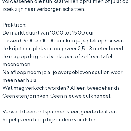
volwassenen die hun kast willen opruimen of juist op
r
r
g
zoek zijn naar verborgen schatten.
a
a
e
Praktisch:
g
g
S
Bijzonder overnachten
De markt duurt van 10:00 tot 15:00 uur
e
e
a
Tussen 09:00 en 10:00 uur kun je je plek opbouwen
S
S
l
Overnachten was nog nooit zo leuk. Van
Je krijgt een plek van ongeveer 2,5 – 3 meter breed
slapen in een voormalige graanzolder
a
a
e
Je mag op de grond verkopen of zelf een tafel
van een molen tot overnachten in een
l
l
meenemen
iglo van stro: Groningen biedt voor ieder
wat wils.
e
e
Na afloop neem je al je overgebleven spullen weer
mee naar huis
Fietsen
Wat mag verkocht worden? Alleen tweedehands.
Wandelen
Geen eten/drinken. Geen nieuwe bulkhandel.
Eten & drinken
Verwacht een ontspannen sfeer, goede deals en
Winkelen
hopelijk een hoop bijzondere vondsten.
Overnachten