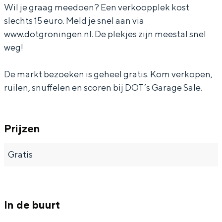
Met kinderen
Wil je graag meedoen? Een verkoopplek kost
Theater, muziek en musea
slechts 15 euro. Meld je snel aan via
www.dotgroningen.nl. De plekjes zijn meestal snel
weg!
REISIDEEËN
Een week in Stad en Ommeland
De markt bezoeken is geheel gratis. Kom verkopen,
Een dag op pad in Groningen stad
ruilen, snuffelen en scoren bij DOT’s Garage Sale.
Prijzen
Gratis
In de buurt
Dagtripjes zonder auto