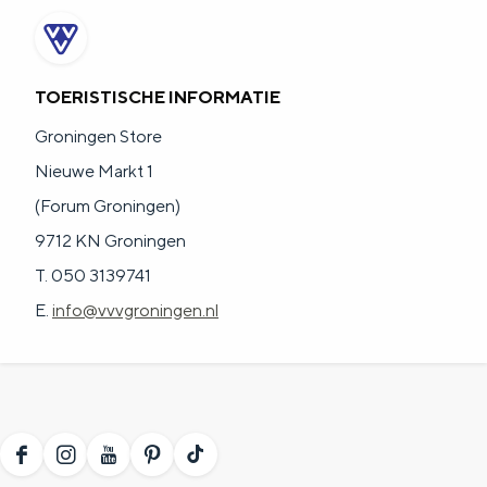
TOERISTISCHE INFORMATIE
Groningen Store
Nieuwe Markt 1
(Forum Groningen)
9712 KN Groningen
T. 050 3139741
E.
info@vvvgroningen.nl
F
I
Y
P
T