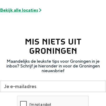
e
h
S
Bekijk alle locaties
r
e
i
t
E
e
a
n
z
a
g
u
MIS NIETS UIT
l
l
r
GRONINGEN
H
i
d
u
s
e
Maandelijks de leukste tips voor Groningen in je
i
h
u
inbox? Schrijf je hieronder in voor de Groningen
nieuwsbrief
d
p
t
i
a
s
g
g
c
e
e
h
t
e