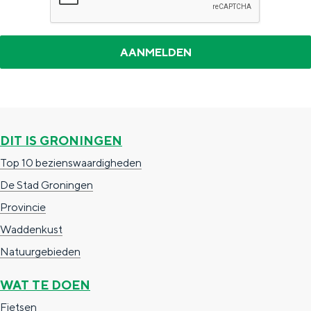
a
n
a
S
l
e
:
i
N
t
e
e
DIT IS GRONINGEN
d
Top 10 bezienswaardigheden
e
De Stad Groningen
r
Provincie
l
Waddenkust
a
Natuurgebieden
n
d
WAT TE DOEN
s
Fietsen