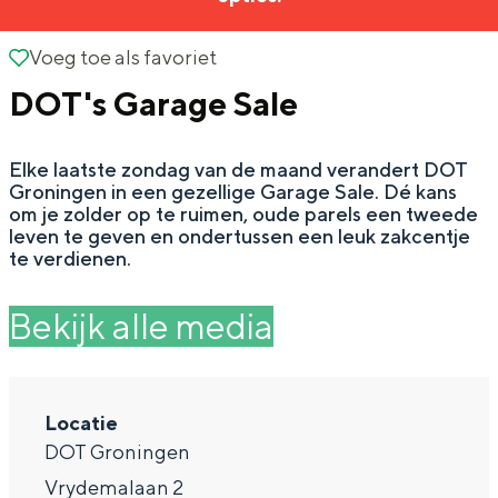
g
Wat ga jij doen?
e
Voeg toe als favoriet
Voeg toe als favoriet
Zomerwandelingen in Groningen
DOT's Garage Sale
Zwemplekken
Elke laatste zondag van de maand verandert DOT
DIT IS GRONINGEN
Groningen in een gezellige Garage Sale. Dé kans
om je zolder op te ruimen, oude parels een tweede
leven te geven en ondertussen een leuk zakcentje
te verdienen.
Bekijk alle media
Locatie
Top 10
DOT Groningen
bezienswaardigheden
Vrydemalaan 2