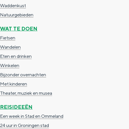
De rijkdom van Groningen is haar
Waddenkust
veranderlijke landschap. Binen een mum
Natuurgebieden
van tijd sta je vanuit de stad aan de
Waddenzee, midden in het groen of bij
een schattig wierdedorp.
WAT TE DOEN
Fietsen
Lunchen in de stad
Wandelen
Naar het museum
Eten en drinken
Winkelen
S
n
nl
Bijzonder overnachten
e
l
Nederlands
Met kinderen
l
G
G
English
en
Deutsch
de
Theater, muziek en musea
e
o
e
c
t
h
REISIDEEËN
t
o
e
Een week in Stad en Ommeland
e
t
n
24 uur in Groningen stad