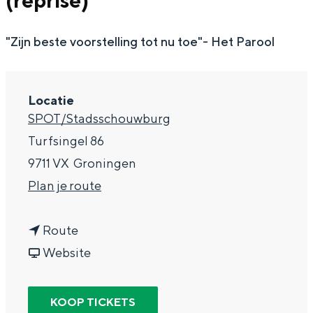
(reprise)
g
Wat ga jij doen?
e
"Zijn beste voorstelling tot nu toe"- Het Parool
Zomerwandelingen in Groningen
Zwemplekken
Locatie
DIT IS GRONINGEN
SPOT/Stadsschouwburg
Turfsingel 86
9711 VX
Groningen
n
Plan je route
a
n
a
Route
a
v
r
Website
a
a
P
Top 10
bezienswaardigheden
r
n
a
KOOP TICKETS