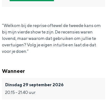
P
P
t
In Groningen ligt het allemaal opvallend
a
a
r
dicht bij elkaar. De levendigheid van de
stad, de stilte van een hofje, de
t
t
i
weidsheid van het ommeland en de
r
r
c
“Welkom bij de reprise oftewel de tweede kans om
sporen van een eeuwenoud verleden.
bij mijn vierde show te zijn. De recensies waren
i
i
k
Stad
lovend, maar waarom dat gebruiken om jullie te
c
c
L
Provincie
overtuigen? Volg je eigen intuïtie en laat die dat
k
k
a
voor je doen.”
Waddenkust
L
L
u
Natuurgebieden
a
a
r
Wanneer
u
u
e
WAT TE DOEN
r
r
i
Dinsdag 29 september 2026
e
e
j
20.15 - 21.40 uur
i
i
-
j
j
K