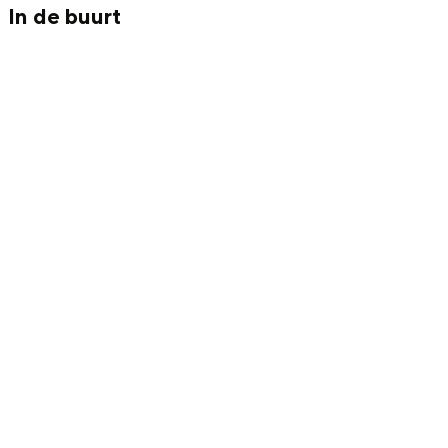
Met kinderen
In de buurt
Theater, muziek en musea
REISIDEEËN
Een week in Stad en Ommeland
Een dag op pad in Groningen stad
Dagtripjes zonder auto