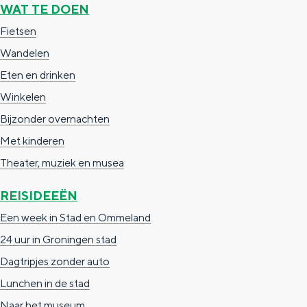
WAT TE DOEN
a
n
a
Fietsen
S
l
Wandelen
e
:
Eten en drinken
i
N
Winkelen
t
e
Bijzonder overnachten
e
d
Met kinderen
e
Theater, muziek en musea
r
REISIDEEËN
l
Een week in Stad en Ommeland
a
24 uur in Groningen stad
n
Dagtripjes zonder auto
d
Lunchen in de stad
s
Naar het museum