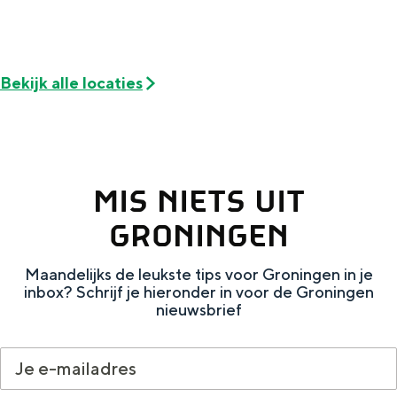
De rijkdom van Groningen is haar
veranderlijke landschap. Binen een mum
van tijd sta je vanuit de stad aan de
Waddenzee, midden in het groen of bij
Bekijk alle locaties
een schattig wierdedorp.
Lunchen in de stad
Naar het museum
MIS NIETS UIT
S
n
nl
GRONINGEN
e
l
Nederlands
l
G
G
English
en
Deutsch
de
Maandelijks de leukste tips voor Groningen in je
inbox? Schrijf je hieronder in voor de Groningen
e
o
e
nieuwsbrief
c
t
h
t
o
e
e
t
n