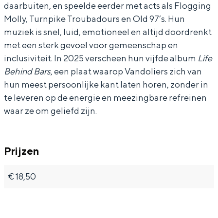
daarbuiten, en speelde eerder met acts als Flogging
Molly, Turnpike Troubadours en Old 97’s. Hun
muziek is snel, luid, emotioneel en altijd doordrenkt
met een sterk gevoel voor gemeenschap en
Bijzonder overnachten
inclusiviteit. In 2025 verscheen hun vijfde album
Life
Behind Bars
, een plaat waarop Vandoliers zich van
Overnachten was nog nooit zo leuk. Van
hun meest persoonlijke kant laten horen, zonder in
slapen in een voormalige graanzolder
van een molen tot overnachten in een
te leveren op de energie en meezingbare refreinen
iglo van stro: Groningen biedt voor ieder
waar ze om geliefd zijn.
wat wils.
Fietsen
Prijzen
Wandelen
Eten & drinken
€ 18,50
Winkelen
Overnachten