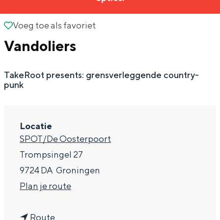
g
Wat ga jij doen?
e
Voeg toe als favoriet
Voeg toe als favoriet
Zomerwandelingen in Groningen
Vandoliers
Zwemplekken
TakeRoot presents: grensverleggende country-
DIT IS GRONINGEN
punk
Locatie
SPOT/De Oosterpoort
Trompsingel 27
9724 DA
Groningen
n
Plan je route
Top 10
a
bezienswaardigheden
n
a
Route