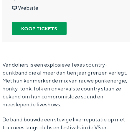
In Groningen ligt het allemaal opvallend
a
v
r
Website
dicht bij elkaar. De levendigheid van de
a
a
V
stad, de stilte van een hofje, de
weidsheid van het ommeland en de
r
n
a
KOOP TICKETS
sporen van een eeuwenoud verleden.
V
V
n
Stad
a
a
d
Provincie
n
n
o
d
d
l
Waddenkust
Vandoliers is een explosieve Texas country-
punkband die al meer dan tien jaar grenzen verlegt.
o
o
i
Natuurgebieden
Met hun kenmerkende mix van rauwe punkenergie,
l
l
e
honky-tonk, folk en onvervalste country staan ze
i
i
r
WAT TE DOEN
bekend om hun compromisloze sound en
e
e
s
meeslepende liveshows.
r
r
De band bouwde een stevige live-reputatie op met
s
s
tournees langs clubs en festivals in de VS en