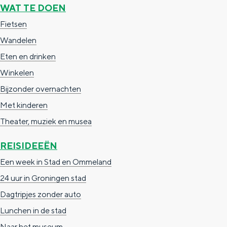
a
n
WAT TE DOEN
a
S
Fietsen
l
e
Wandelen
:
i
Eten en drinken
N
t
Winkelen
e
e
Bijzonder overnachten
d
Met kinderen
e
Theater, muziek en musea
r
REISIDEEËN
l
Een week in Stad en Ommeland
a
24 uur in Groningen stad
n
Dagtripjes zonder auto
d
Lunchen in de stad
s
Naar het museum