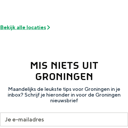
De rijkdom van Groningen is haar
veranderlijke landschap. Binen een mum
van tijd sta je vanuit de stad aan de
Waddenzee, midden in het groen of bij
Bekijk alle locaties
een schattig wierdedorp.
Lunchen in de stad
Naar het museum
MIS NIETS UIT
S
n
nl
GRONINGEN
e
l
Nederlands
l
G
G
English
en
Deutsch
de
Maandelijks de leukste tips voor Groningen in je
inbox? Schrijf je hieronder in voor de Groningen
e
o
e
nieuwsbrief
c
t
h
t
o
e
e
t
n