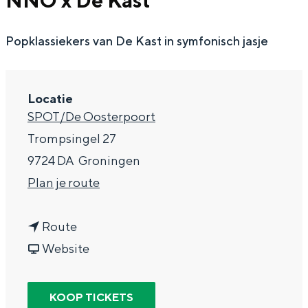
NNO x De Kast
g
Wat ga jij doen?
e
Popklassiekers van De Kast in symfonisch jasje
Zomerwandelingen in Groningen
Zwemplekken
Locatie
DIT IS GRONINGEN
SPOT/De Oosterpoort
Trompsingel 27
9724 DA
Groningen
n
Plan je route
a
n
a
Route
a
v
r
Website
a
a
N
Top 10
bezienswaardigheden
r
n
o
KOOP TICKETS