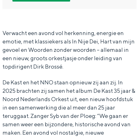
N
N
o
In Groningen ligt het allemaal opvallend
o
o
r
dicht bij elkaar. De levendigheid van de
stad, de stilte van een hofje, de
o
o
d
weidsheid van het ommeland en de
r
r
N
Verwacht een avond vol herkenning, energie en
sporen van een eeuwenoud verleden.
emotie, met klassiekers als In Nije Dei, Hart van mijn
d
d
e
Stad
gevoel en Woorden zonder woorden – allemaal in
N
N
d
Provincie
een nieuw, groots orkestjasje onder leiding van
e
e
e
topdirigent Dirk Brossé.
Waddenkust
d
d
r
Natuurgebieden
e
e
l
De Kast en het NNO staan opnieuw zij aan zij. In
2025 brachten zij samen het album De Kast 35 jaar &
r
r
a
WAT TE DOEN
Noord Nederlands Orkest uit, een nieuw hoofdstuk
l
l
n
in een samenwerking die al meer dan 25 jaar
a
a
d
teruggaat. Zanger Syb van der Ploeg: “We gaan er
n
n
s
samen weer een bijzondere, historische avond van
d
d
O
maken. Een avond vol nostalgie, nieuwe