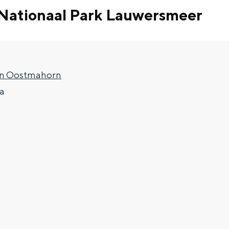
Nationaal Park Lauwersmeer
en Oostmahorn
a
m
Top 10 bezienswaardighed
allend dicht bij elkaar. De levendigheid van de stad, de stilte van ee