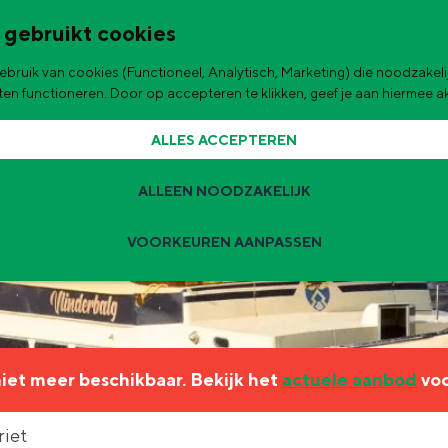
 gebruikt cookies
bruik van cookies (Functioneel, Analytisch, Marketing) die noodzakelij
de stad
aten functioneren. Door op accepteren te klikken, geef je aan hiermee 
ALLES ACCEPTEREN
ALLEEN NOODZAKELIJK
VOORKEUREN AANPASSEN
Zomervakantie tips
 zijn de leukste uitjes voor kinderen in Stad en Ommeland voor deze 
 niet meer beschikbaar. Bekijk het
actuele aanbod
voo
ingen
t
riet