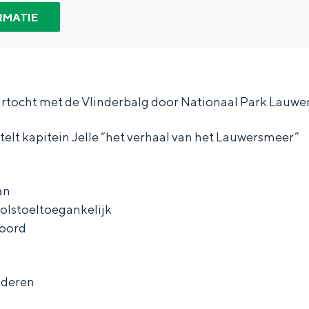
RMATIE
artocht met de Vlinderbalg door Nationaal Park Lauwe
rtelt kapitein Jelle “het verhaal van het Lauwersmeer”
an
 rolstoeltoegankelijk
boord
Bijzonder overnachten
nderen
. Van slapen in een voormalige graanzolder van een molen tot overnach