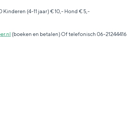
 Kinderen (4-11 jaar) € 10,- Hond € 5,-
r.nl
(boeken en betalen) Of telefonisch 06-21244416
and
n stad