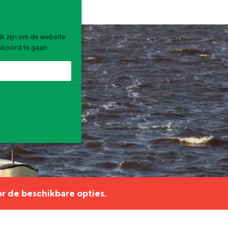
k zijn om de website
akkoord te gaan.
zomervakantie. Wat ga jij doen?
r de beschikbare opties.