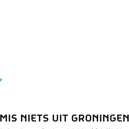
Dagtripjes zonder auto
veranderlijke landschap. Binen een mum van tijd sta je vanuit de stad 
MIS NIETS UIT GRONINGE