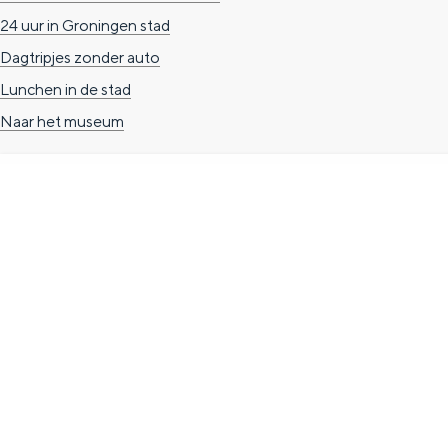
n
24 uur in Groningen stad
d
Dagtripjes zonder auto
s
Lunchen in de stad
Naar het museum
TOERISTISCHE INFORMATIE
Groningen Store
Nieuwe Markt 1
(Forum Groningen)
9712 KN Groningen
T. 050 3139741