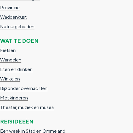
g
Provincie
g
c
e
Waddenkust
e
h
t
Natuurgebieden
e
a
n
WAT TE DOEN
a
S
Fietsen
l
e
Wandelen
:
i
Eten en drinken
N
t
Winkelen
e
e
Bijzonder overnachten
d
Met kinderen
e
Theater, muziek en musea
r
REISIDEEËN
l
a
Een week in Stad en Ommeland