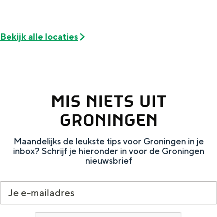
De rijkdom van Groningen is haar
veranderlijke landschap. Binen een mum
van tijd sta je vanuit de stad aan de
Waddenzee, midden in het groen of bij
Bekijk alle locaties
een schattig wierdedorp.
Lunchen in de stad
Naar het museum
MIS NIETS UIT
GRONINGEN
S
n
nl
e
l
Nederlands
Maandelijks de leukste tips voor Groningen in je
l
G
G
English
en
Deutsch
de
inbox? Schrijf je hieronder in voor de Groningen
nieuwsbrief
e
o
e
c
t
h
t
o
e
e
t
n