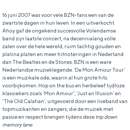
r
S
e
o
In Groningen ligt het allemaal opvallend
dicht bij elkaar. De levendigheid van de
y
t
S
r
16 juni 2007 was voor vele BZN-fans een van de
stad, de stilte van een hofje, de
zwartste dagen in hun leven. In een uitverkocht
o
o
t
y
weidsheid van het ommeland en de
Ahoy gaf de ongekend succesvolle Volendamse
sporen van een eeuwenoud verleden.
f
r
o
o
band zijn laatste concert, na decennialang volle
B
y
r
f
Stad
zalen over de hele wereld, ruim tachtig gouden en
Z
o
y
B
Provincie
platina platen en meer hitnoteringen in Nederland
N
f
o
Z
dan The Beatles en de Stones. BZN is een ware
Waddenkust
Nederlandse muzieklegende. ‘De Mon Amour Tour’
B
f
N
Natuurgebieden
is een muzikale ode, waarin al hun grote hits
Z
B
voorbijkomen. Hop on the bus en herbeleef tijdloze
N
Z
WAT TE DOEN
klassiekers zoals ‘Mon Amour’, ‘Just an Illusion’ en
N
‘The Old Calahan’, uitgevoerd door een liveband van
topmuzikanten en zangers, die de muziek met
passie en respect brengen tijdens deze
trip down
memory lane
.