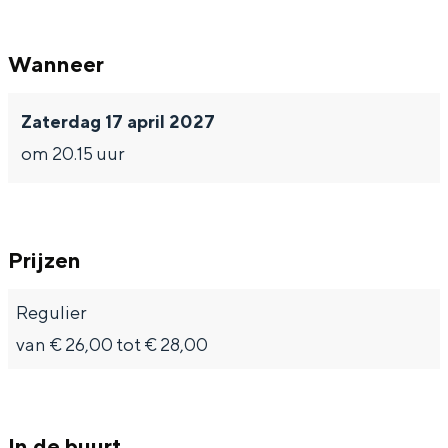
Wanneer
Bijzonder overnachten
Zaterdag 17 april 2027
om 20.15 uur
Overnachten was nog nooit zo leuk. Van
slapen in een voormalige graanzolder
van een molen tot overnachten in een
iglo van stro: Groningen biedt voor ieder
wat wils.
Prijzen
Fietsen
Regulier
Wandelen
van € 26,00 tot € 28,00
Eten & drinken
Winkelen
Overnachten
In de buurt