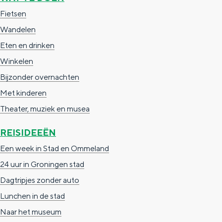
a
n
Fietsen
a
S
Wandelen
l
e
Eten en drinken
:
i
Winkelen
N
t
Bijzonder overnachten
e
e
Met kinderen
d
Theater, muziek en musea
e
REISIDEEËN
r
Een week in Stad en Ommeland
l
24 uur in Groningen stad
a
Dagtripjes zonder auto
n
Lunchen in de stad
d
Naar het museum
s