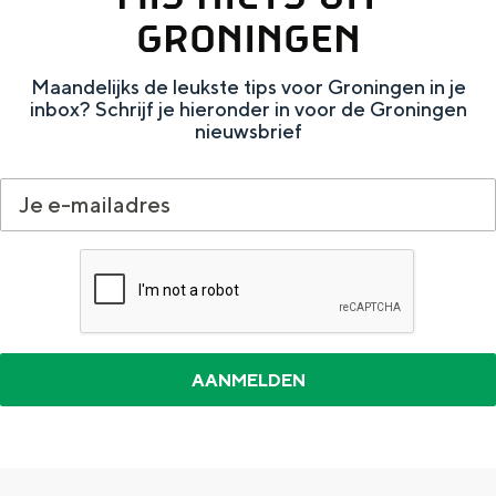
e
h
S
GRONINGEN
r
e
i
Maandelijks de leukste tips voor Groningen in je
t
E
e
inbox? Schrijf je hieronder in voor de Groningen
a
n
z
nieuwsbrief
a
g
u
l
l
r
H
i
d
u
s
e
i
h
u
d
p
t
i
a
s
g
g
c
e
e
h
t
e