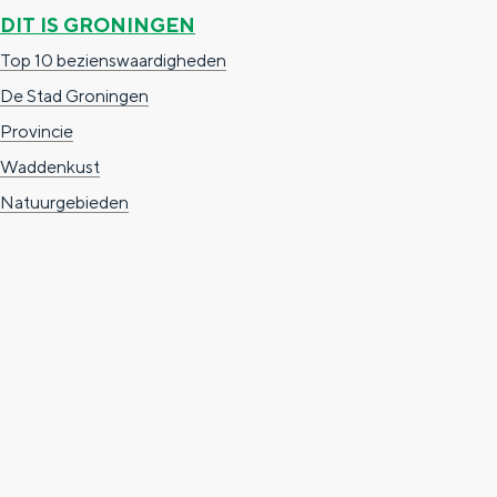
a
n
DIT IS GRONINGEN
a
S
Top 10 bezienswaardigheden
l
e
De Stad Groningen
:
i
Provincie
N
t
Waddenkust
e
e
Natuurgebieden
d
e
r
Fietsen
l
Wandelen
a
Eten en drinken
n
Winkelen
d
Bijzonder overnachten
s