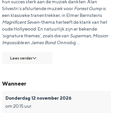
hun succes sterk aan de muziek dankten. Alan
s
s
r
Silvestri´s afsluitende muziek voor
Forrest Gump
is
O
O
k
een klassieke tranentrekker, in Elmer Bernsteins
r
r
e
Magnificent Seven
-thema herleeft de klank van het
k
k
s
Bijzonder overnachten
oude Hollywood. En natuurlijk zijn er bekende
e
e
t
‘signature themes’, zoals die van
Superman
,
Mission
Overnachten was nog nooit zo leuk. Van
Impossible
en
s
James Bond
s
-
. Onnodig …
slapen in een voormalige graanzolder
van een molen tot overnachten in een
t
t
S
iglo van stro: Groningen biedt voor ieder
Lees verder
-
-
y
wat wils.
S
S
m
Fietsen
y
y
f
Wandelen
Wanneer
m
m
o
Eten & drinken
f
f
n
Winkelen
Donderdag 12 november 2026
o
o
i
Overnachten
om 20.15 uur
n
n
s