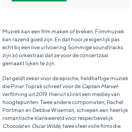
N
N
o
In Groningen ligt het allemaal opvallend
o
o
r
dicht bij elkaar. De levendigheid van de
stad, de stilte van een hofje, de
o
o
d
weidsheid van het ommeland en de
r
r
N
Muziek kan een film maken of breken. Filmmuziek
sporen van een eeuwenoud verleden.
kan razend goed zijn. En dat hoor je eigenlijk pas
d
d
e
Stad
écht bij een live uitvoering. Sommige soundtracks
N
N
d
Provincie
zijn zó orkestraal dat ze voor de concertzaal
e
e
e
gemaakt lijken te zijn.
Waddenkust
d
d
r
Natuurgebieden
e
e
l
Dat geldt zeker voor de epische, heldhaftige muziek
die Pinar Toprak schreef voor de
Captain Marvel
-
r
r
a
WAT TE DOEN
verfilming uit 2019. Hieruit klinkt een medley van
l
l
n
hoogtepunten. Twee andere componisten, Rachel
a
a
d
Portman en Debbie Wiseman, schiepen een heerlijk
n
n
s
romantische klankwereld voor respectievelijk
d
d
O
Chocolat
en
Oscar Wilde
, twee sfeervolle films die