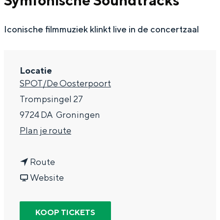
Symfonische Soundtracks
g
Wat ga jij doen?
e
Iconische filmmuziek klinkt live in de concertzaal
Zomerwandelingen in Groningen
Zwemplekken
Locatie
DIT IS GRONINGEN
SPOT/De Oosterpoort
Trompsingel 27
9724 DA
Groningen
n
Plan je route
a
n
a
Route
a
v
r
Website
a
a
N
Top 10
bezienswaardigheden
r
n
o
KOOP TICKETS