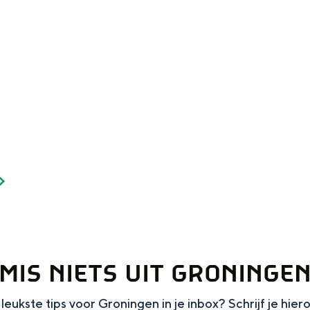
Dagtripjes zonder auto
veranderlijke landschap. Binen een mum van tijd sta je vanuit de stad 
MIS NIETS UIT GRONINGE
leukste tips voor Groningen in je inbox? Schrijf je hier