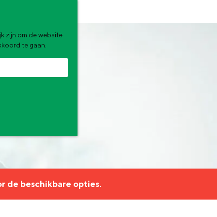
k zijn om de website
akkoord te gaan.
zomervakantie. Wat ga jij doen?
r de beschikbare opties.