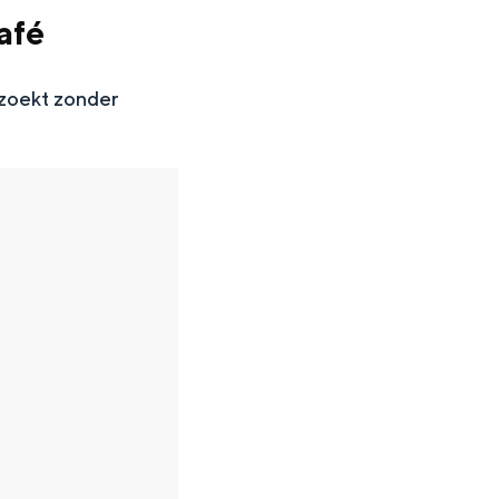
afé
zoekt zonder
en
n hofje, de weidsheid van het ommeland en de sporen van een