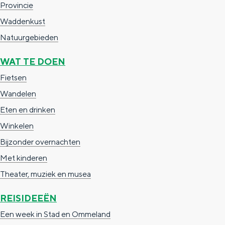
Provincie
g
g
c
Waddenkust
e
e
h
Natuurgebieden
t
e
a
WAT TE DOEN
n
a
S
Fietsen
l
e
Wandelen
:
i
Eten en drinken
N
t
Winkelen
e
e
Bijzonder overnachten
d
Met kinderen
e
Theater, muziek en musea
r
REISIDEEËN
l
Een week in Stad en Ommeland
a