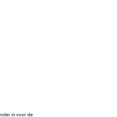
aan de Waddenzee, midden in het groen of bij een schattig
N
onder in voor de