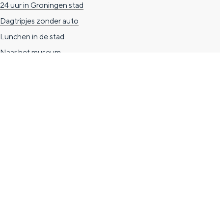
24 uur in Groningen stad
n
Dagtripjes zonder auto
d
Lunchen in de stad
s
Naar het museum
TOERISTISCHE INFORMATIE
Groningen Store
Nieuwe Markt 1
(Forum Groningen)
9712 KN Groningen
T. 050 3139741
E.
info@vvvgroningen.nl