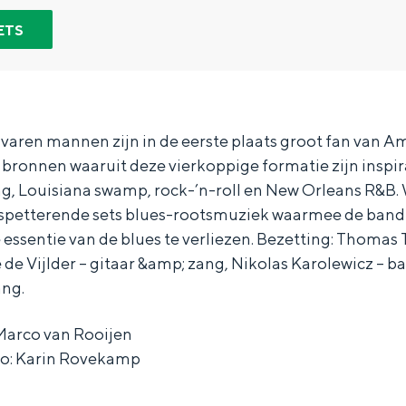
ETS
varen mannen zijn in de eerste plaats groot fan van A
bronnen waaruit deze vierkoppige formatie zijn inspira
ng, Louisiana swamp, rock-’n-roll en New Orleans R&B.
spetterende sets blues-rootsmuziek waarmee de band
ssentie van de blues te verliezen. Bezetting: Thomas 
e Vijlder – gitaar &amp; zang, Nikolas Karolewicz – ba
ang.
Marco van Rooijen
Bijzonder overnachten
to: Karin Rovekamp
. Van slapen in een voormalige graanzolder van een molen tot overnach