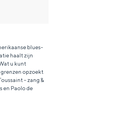
merikaanse blues-
tie haalt zijn
 Wat u kunt
 grenzen opzoekt
Toussaint – zang &
s en Paolo de
ten in een iglo van stro: Groningen biedt voor ieder wat wils.