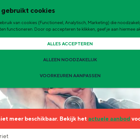
 gebruikt cookies
bruik van cookies (Functioneel, Analytisch, Marketing) die noodzakelij
de stad
aten functioneren. Door op accepteren te klikken, geef je aan hiermee 
ALLES ACCEPTEREN
ALLEEN NOODZAKELIJK
VOORKEUREN AANPASSEN
Zomervakantie tips
 zijn de leukste uitjes voor kinderen in Stad en Ommeland voor deze 
 niet meer beschikbaar. Bekijk het
actuele aanbod
voo
ingen
t
riet