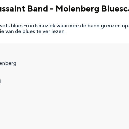
ssaint Band - Molenberg Bluesc
sets blues-rootsmuziek waarmee de band grenzen op
e van de blues te verliezen.
lenberg
l
Top 10 bezienswaardighed
allend dicht bij elkaar. De levendigheid van de stad, de stilte van ee