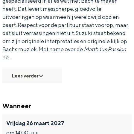
gespecialiseerd in alles wat met Bach te maken
s
s
r
heeft. Dat levert messcherpe, gloedvolle
uitvoeringen op waarmee hij wereldwijd opzien
O
O
k
baart. Respect voor de partituur staat voorop, maar
r
r
e
Bijzonder overnachten
dat sluit verrassingen niet uit. Suzuki staat bekend
k
k
s
om zijn originele interpretaties en originele kijk op
Overnachten was nog nooit zo leuk. Van
e
e
t
Bachs muziek. Met name over de
Matthäus Passion
slapen in een voormalige graanzolder
s
s
-
he…
van een molen tot overnachten in een
iglo van stro: Groningen biedt voor ieder
t
t
M
wat wils.
-
-
a
Lees verder
M
M
t
Fietsen
a
a
t
Wandelen
t
t
h
Wanneer
Eten & drinken
t
t
a
Winkelen
Vrijdag 26 maart 2027
h
h
u
Overnachten
om 14.00 uur
a
a
s