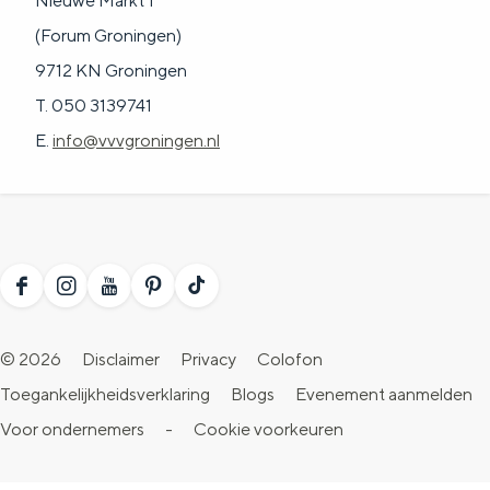
Nieuwe Markt 1
(Forum Groningen)
9712 KN Groningen
T. 050 3139741
E.
info@vvvgroningen.nl
F
I
Y
P
T
a
n
o
i
i
© 2026
Disclaimer
Privacy
Colofon
c
s
u
n
k
Toegankelijkheidsverklaring
Blogs
Evenement aanmelden
e
t
T
t
T
Voor ondernemers
-
Cookie voorkeuren
b
a
u
e
o
o
g
b
r
k