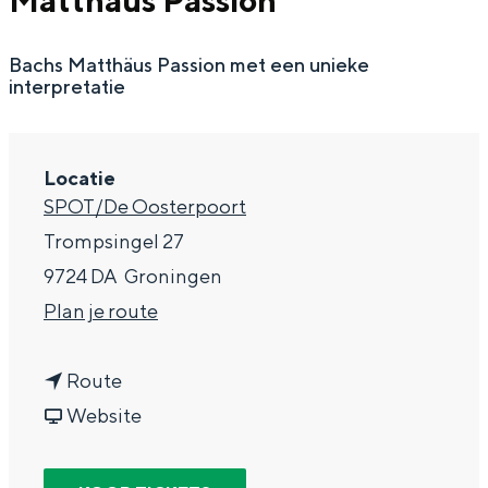
Matthaus Passion
g
Wat ga jij doen?
e
Bachs Matthäus Passion met een unieke
Zomerwandelingen in Groningen
interpretatie
Zwemplekken
DIT IS GRONINGEN
Locatie
SPOT/De Oosterpoort
Trompsingel 27
9724 DA
Groningen
n
Plan je route
a
n
a
Route
a
v
r
Website
Top 10
a
a
N
bezienswaardigheden
r
n
o