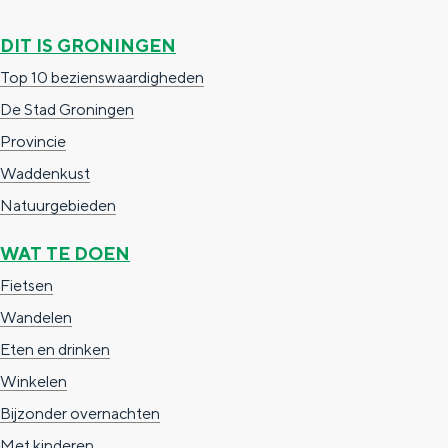
a
n
DIT IS GRONINGEN
a
S
l
Top 10 bezienswaardigheden
e
:
De Stad Groningen
i
N
Provincie
t
e
Waddenkust
e
d
Natuurgebieden
e
WAT TE DOEN
r
Fietsen
l
Wandelen
a
Eten en drinken
n
Winkelen
d
Bijzonder overnachten
s
Met kinderen