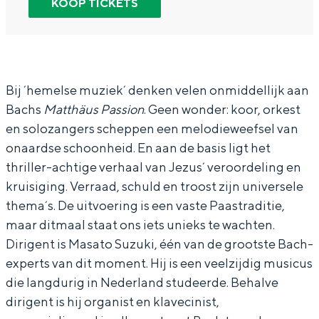
KOOP TICKETS
In Groningen ligt het allemaal opvallend
N
N
o
dicht bij elkaar. De levendigheid van de
o
o
r
stad, de stilte van een hofje, de
weidsheid van het ommeland en de
o
o
d
sporen van een eeuwenoud verleden.
r
r
N
Bij ´hemelse muziek´ denken velen onmiddellijk aan
Stad
Bachs
Matthäus Passion
. Geen wonder: koor, orkest
d
d
e
en solozangers scheppen een melodieweefsel van
Provincie
N
N
d
onaardse schoonheid. En aan de basis ligt het
Waddenkust
e
e
e
thriller-achtige verhaal van Jezus´ veroordeling en
Natuurgebieden
d
d
r
kruisiging. Verraad, schuld en troost zijn universele
e
e
l
thema´s. De uitvoering is een vaste Paastraditie,
maar ditmaal staat ons iets unieks te wachten.
r
r
a
WAT TE DOEN
Dirigent is Masato Suzuki, één van de grootste Bach-
l
l
n
experts van dit moment. Hij is een veelzijdig musicus
a
a
d
die langdurig in Nederland studeerde. Behalve
n
n
s
dirigent is hij organist en klavecinist,
d
d
O