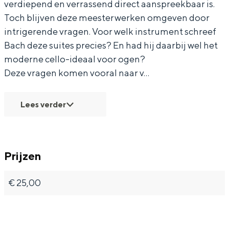
Met kinderen
verdiepend en verrassend direct aanspreekbaar is.
s
j
i
z
s
Toch blijven deze meesterwerken omgeven door
Theater, muziek en musea
intrigerende vragen. Voor welk instrument schreef
t
n
j
i
t
Bach deze suites precies? En had hij daarbij wel het
e
s
n
j
e
REISIDEEËN
moderne cello-ideaal voor ogen?
r
t
s
n
r
Een week in Stad en Ommeland
Deze vragen komen vooral naar v…
f
e
t
s
f
Een dag op pad in Groningen stad
d
r
e
t
d
Lees verder
a
f
r
e
a
g
d
f
r
g
-
a
d
f
-
Prijzen
V
g
a
d
V
i
-
g
a
i
€ 25,00
o
V
-
g
o
Dagtripjes zonder auto
o
i
V
-
o
l
o
i
V
l