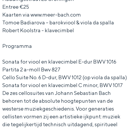
Entree €25
a
k
j
i
a
Kaarten via www.meer-bach.com
r
a
k
j
r
Tomoe Badiarova – barokviool & viola da spalla
s
a
a
k
s
Robert Koolstra - klavecimbel
Bijzonder overnachten
l
r
a
a
l
Overnachten was nog nooit zo leuk. Van
Programma
i
s
r
a
i
slapen in een voormalige graanzolder
c
l
s
r
c
van een molen tot overnachten in een
Sonata for viool en klavecimbel E-dur BWV 1016
iglo van stro: Groningen biedt voor ieder
h
i
l
s
h
Partita 2 a-moll Bwv 827
wat wils.
t
c
i
l
t
Cello Suite No. 6 D-dur, BWV 1012 (op viola da spalla)
Fietsen
o
h
c
i
o
Sonata for viool en klavecimbel C minor, BWV 1017
Wandelen
p
t
h
c
p
De zes cellosuites van Johann Sebastian Bach
behoren tot de absolute hoogtepunten van de
z
o
t
h
z
Eten & drinken
westerse muziekgeschiedenis. Voor generaties
i
p
o
t
i
Winkelen
cellisten vormen zij een artistieke ijkpunt: muziek
j
z
p
o
j
Overnachten
die tegelijkertijd technisch uitdagend, spiritueel
n
i
z
p
n