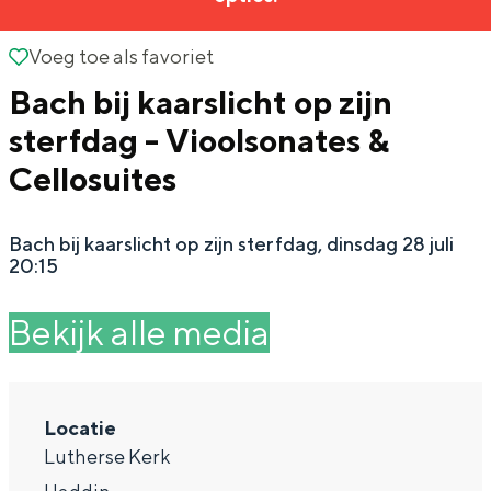
g
Wat ga jij doen?
e
Voeg toe als favoriet
Voeg toe als favoriet
Zomerwandelingen in Groningen
Bach bij kaarslicht op zijn
Zwemplekken
sterfdag - Vioolsonates &
Cellosuites
DIT IS GRONINGEN
Bach bij kaarslicht op zijn sterfdag, dinsdag 28 juli
20:15
Bekijk alle media
Locatie
Top 10
Lutherse Kerk
bezienswaardigheden