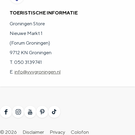
a
n
TOERISTISCHE INFORMATIE
a
S
l
e
Groningen Store
:
i
Nieuwe Markt 1
N
t
(Forum Groningen)
e
e
9712 KN Groningen
d
T. 050 3139741
e
E.
info@vvvgroningen.nl
r
l
a
n
F
I
Y
P
T
d
a
n
o
i
i
s
© 2026
Disclaimer
Privacy
Colofon