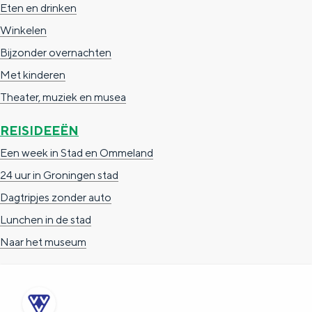
Eten en drinken
e
h
S
Winkelen
r
e
i
Bijzonder overnachten
t
E
e
Met kinderen
a
n
z
Theater, muziek en musea
a
g
u
l
l
r
REISIDEEËN
H
i
d
Een week in Stad en Ommeland
u
s
e
24 uur in Groningen stad
i
h
u
Dagtripjes zonder auto
d
p
t
Lunchen in de stad
i
a
s
Naar het museum
g
g
c
e
e
h
t
e