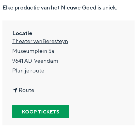
g
Wat ga jij doen?
Elke productie van het Nieuwe Goed is uniek.
e
Zomerwandelingen in Groningen
Zwemplekken
Locatie
Theater vanBeresteyn
DIT IS GRONINGEN
Museumplein 5a
9641 AD
Veendam
n
Plan je route
a
n
a
Route
a
r
a
H
KOOP TICKETS
r
e
Top 10
H
t
bezienswaardigheden