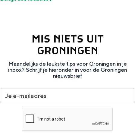
Met kinderen
Theater, muziek en musea
REISIDEEËN
MIS NIETS UIT
Een week in Stad en Ommeland
GRONINGEN
Een dag op pad in Groningen stad
Maandelijks de leukste tips voor Groningen in je
inbox? Schrijf je hieronder in voor de Groningen
nieuwsbrief
Dagtripjes zonder auto