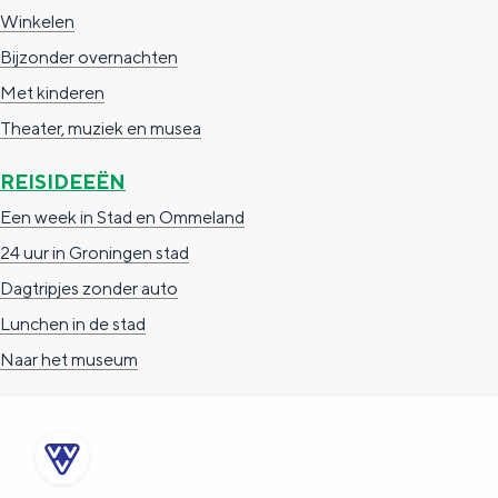
a
n
Winkelen
a
S
Bijzonder overnachten
l
e
Met kinderen
:
i
Theater, muziek en musea
N
t
REISIDEEËN
e
e
Een week in Stad en Ommeland
d
24 uur in Groningen stad
e
Dagtripjes zonder auto
r
Lunchen in de stad
l
Naar het museum
a
n
d
s