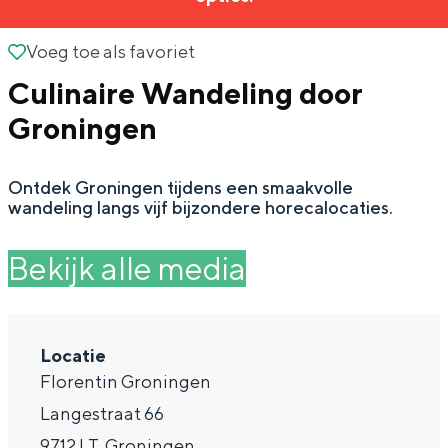
g
Wat ga jij doen?
e
Voeg toe als favoriet
Voeg toe als favoriet
Zomerwandelingen in Groningen
Culinaire Wandeling door
Zwemplekken
Groningen
DIT IS GRONINGEN
Ontdek Groningen tijdens een smaakvolle
wandeling langs vijf bijzondere horecalocaties.
Bekijk alle media
Locatie
Florentin Groningen
Top 10
Langestraat 66
bezienswaardigheden
9712 LT
Groningen