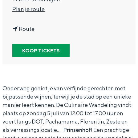
In Groningen ligt het allemaal opvallend
n
Plan je route
dicht bij elkaar. De levendigheid van de
a
stad, de stilte van een hofje, de
weidsheid van het ommeland en de
n
a
Route
sporen van een eeuwenoud verleden.
a
r
Stad
a
C
KOOP TICKETS
Provincie
r
u
Waddenkust
C
l
Natuurgebieden
u
i
l
n
Onderweg geniet je van verfijnde gerechten met
bijpassende wijnen, terwijl je de stad op een unieke
i
a
WAT TE DOEN
manier leert kennen. De Culinaire Wandeling vindt
n
i
plaats op zondag 5 juli van 12.00 tot 17.00 uur en
a
r
voert langs DOT, Pachamama, Florentin, Zeste en
i
e
als verrassingslocatie....
Prinsenhof
! Een prachtige
r
W