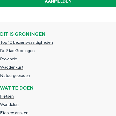
e
h
S
r
e
i
t
E
e
a
n
z
DIT IS GRONINGEN
a
g
u
Top 10 bezienswaardigheden
l
l
r
De Stad Groningen
H
i
d
Provincie
u
s
e
Waddenkust
i
h
u
Natuurgebieden
d
p
t
i
a
s
WAT TE DOEN
g
g
c
Fietsen
e
e
h
Wandelen
t
e
Eten en drinken