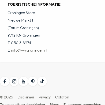
TOERISTISCHE INFORMATIE
Groningen Store
Nieuwe Markt 1
(Forum Groningen)
9712 KN Groningen
T. 050 3139741
E.
info@vvvgroningen.nl
F
I
Y
P
T
a
n
o
i
i
© 2026
Disclaimer
Privacy
Colofon
c
s
u
n
k
Toegankelijkheidsverklaring
Blogs
Evenement aanmelden