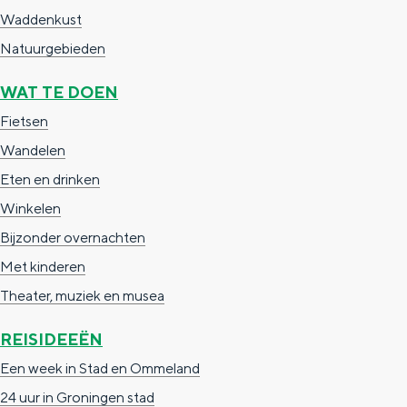
a
n
Waddenkust
a
S
Natuurgebieden
l
e
WAT TE DOEN
:
i
Fietsen
N
t
Wandelen
e
e
Eten en drinken
d
Winkelen
e
Bijzonder overnachten
r
Met kinderen
l
Theater, muziek en musea
a
n
REISIDEEËN
d
Een week in Stad en Ommeland
s
24 uur in Groningen stad