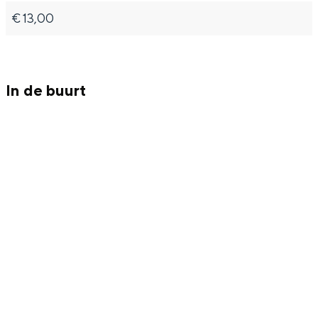
Met kinderen
€ 13,00
Theater, muziek en musea
REISIDEEËN
In de buurt
Een week in Stad en Ommeland
Een dag op pad in Groningen stad
Dagtripjes zonder auto