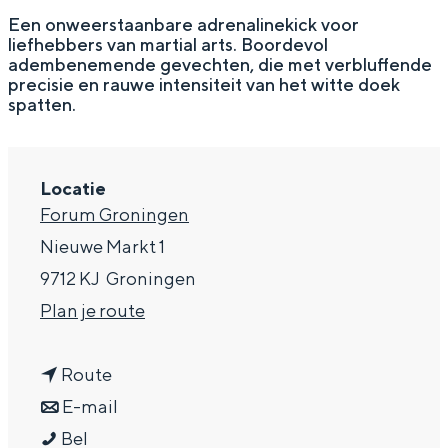
g
Wat ga jij doen?
Een onweerstaanbare adrenalinekick voor
liefhebbers van martial arts. Boordevol
e
Zomerwandelingen in Groningen
adembenemende gevechten, die met verbluffende
precisie en rauwe intensiteit van het witte doek
Zwemplekken
spatten.
DIT IS GRONINGEN
Locatie
Forum Groningen
Nieuwe Markt 1
9712 KJ
Groningen
n
Plan je route
a
n
a
Route
Top 10
a
n
r
E-mail
bezienswaardigheden
T
a
a
T
Bel