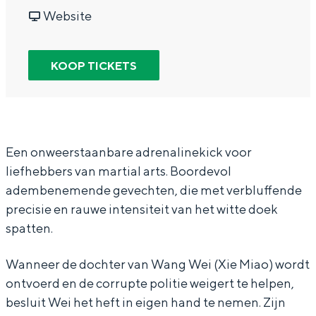
In Groningen ligt het allemaal opvallend
h
r
a
v
h
Website
dicht bij elkaar. De levendigheid van de
e
T
r
a
e
stad, de stilte van een hofje, de
weidsheid van het ommeland en de
F
h
T
n
F
KOOP TICKETS
sporen van een eeuwenoud verleden.
u
e
h
T
u
r
F
e
h
r
Stad
i
u
F
e
i
Provincie
o
r
u
F
o
Een onweerstaanbare adrenalinekick voor
Waddenkust
liefhebbers van martial arts. Boordevol
u
i
r
u
u
Natuurgebieden
adembenemende gevechten, die met verbluffende
s
o
i
r
s
precisie en rauwe intensiteit van het witte doek
u
o
i
WAT TE DOEN
spatten.
s
u
o
s
u
Wanneer de dochter van Wang Wei (Xie Miao) wordt
ontvoerd en de corrupte politie weigert te helpen,
s
besluit Wei het heft in eigen hand te nemen. Zijn