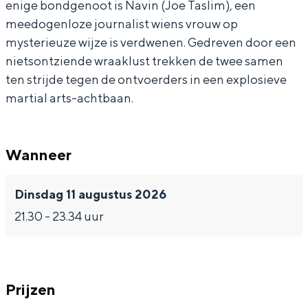
enige bondgenoot is Navin (Joe Taslim), een
meedogenloze journalist wiens vrouw op
mysterieuze wijze is verdwenen. Gedreven door een
nietsontziende wraaklust trekken de twee samen
Bijzonder overnachten
ten strijde tegen de ontvoerders in een explosieve
martial arts-achtbaan.
Overnachten was nog nooit zo leuk. Van
slapen in een voormalige graanzolder
van een molen tot overnachten in een
iglo van stro: Groningen biedt voor ieder
Wanneer
wat wils.
Dinsdag 11 augustus 2026
Fietsen
21.30 - 23.34 uur
Wandelen
Eten & drinken
Winkelen
Prijzen
Overnachten