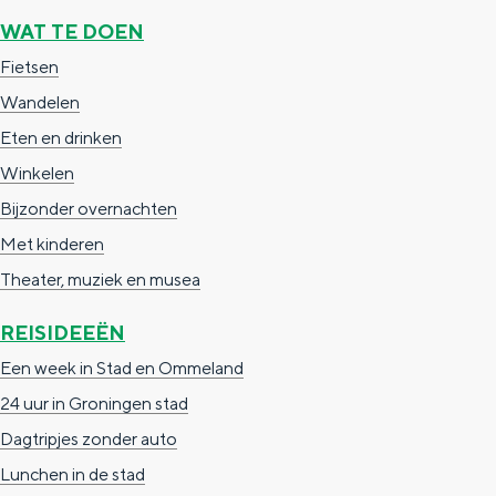
g
g
c
WAT TE DOEN
e
e
h
Fietsen
t
e
Wandelen
a
n
Eten en drinken
a
S
Winkelen
l
e
Bijzonder overnachten
:
i
Met kinderen
N
t
Theater, muziek en musea
e
e
REISIDEEËN
d
Een week in Stad en Ommeland
e
24 uur in Groningen stad
r
Dagtripjes zonder auto
l
Lunchen in de stad
a