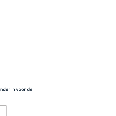
aan de Waddenzee, midden in het groen of bij een schattig
N
onder in voor de