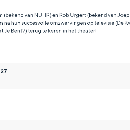
 (bekend van NUHR) en Rob Urgert (bekend van Joe
 na hun succesvolle omzwervingen op televisie (De Kwis
 Je Bent?) terug te keren in het theater!
027
Bijzonder overnachten
. Van slapen in een voormalige graanzolder van een molen tot overnach