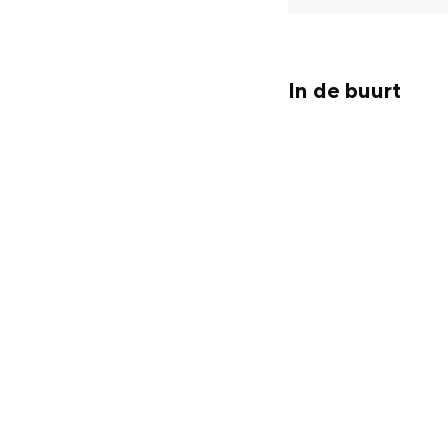
Fietsen
Wandelen
Eten & drinken
In de buurt
Winkelen
Overnachten
Met kinderen
Theater, muziek en musea
REISIDEEËN
Een week in Stad en Ommel
Een dag op pad in Groninge