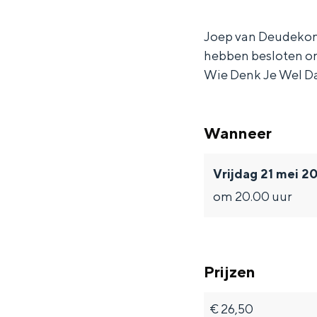
i
e
V
b
Waddenkust
n
r
e
i
Joep van Deudekom
Natuurgebieden
hebben besloten om
d
b
r
n
Wie Denk Je Wel Dat
e
i
b
d
WAT TE DOEN
r
n
i
e
s
d
n
r
Wanneer
!
e
d
s
r
e
!
Vrijdag 21 mei 2
s
r
om 20.00 uur
!
s
!
Prijzen
Overnachten was nog nooit zo leuk
€ 26,50