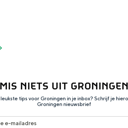
Dagtripjes zonder auto
veranderlijke landschap. Binen een mum van tijd sta je vanuit de stad 
MIS NIETS UIT GRONINGE
leukste tips voor Groningen in je inbox? Schrijf je hier
Groningen nieuwsbrief