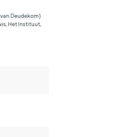
p van Deudekom)
, Het Instituut,
ten in een iglo van stro: Groningen biedt voor ieder wat wils.