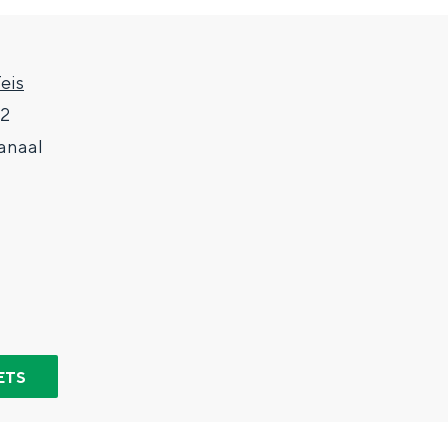
eis
 2
anaal
Top 10 bezienswaardighed
allend dicht bij elkaar. De levendigheid van de stad, de stilte van ee
ETS