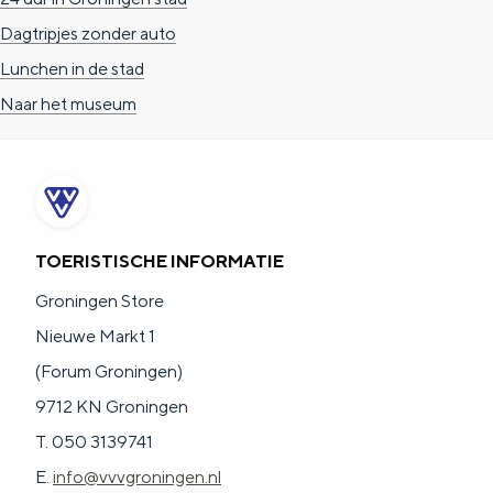
g
g
c
Dagtripjes zonder auto
e
e
h
Lunchen in de stad
t
e
Naar het museum
a
n
a
S
l
e
:
i
TOERISTISCHE INFORMATIE
N
t
Groningen Store
e
e
Nieuwe Markt 1
d
(Forum Groningen)
e
9712 KN Groningen
r
T. 050 3139741
l
E.
info@vvvgroningen.nl
a