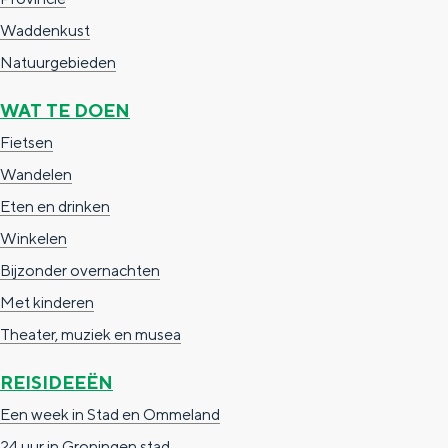
c
t
h
Waddenkust
t
o
e
Natuurgebieden
e
t
n
WAT TE DOEN
e
h
S
Fietsen
r
e
i
Wandelen
t
E
e
Eten en drinken
a
n
z
Winkelen
a
g
u
Bijzonder overnachten
l
l
r
Met kinderen
H
i
d
Theater, muziek en musea
u
s
e
i
h
u
REISIDEEËN
d
p
t
Een week in Stad en Ommeland
i
a
s
24 uur in Groningen stad