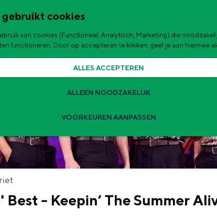
 gebruikt cookies
bruik van cookies (Functioneel, Analytisch, Marketing) die noodzakelij
de stad
aten functioneren. Door op accepteren te klikken, geef je aan hiermee 
ALLES ACCEPTEREN
ALLEEN NOODZAKELIJK
VOORKEUREN AANPASSEN
Zomervakantie tips
 zijn de leukste uitjes voor kinderen in Stad en Ommeland voor deze 
t
riet
 Best - Keepin’ The Summer Ali
ingen