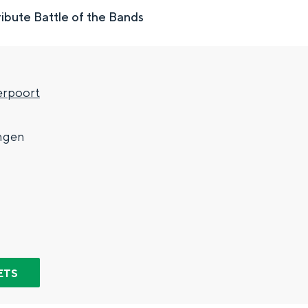
ibute Battle of the Bands
rpoort
7
ngen
Top 10 bezienswaardighed
allend dicht bij elkaar. De levendigheid van de stad, de stilte van ee
ETS