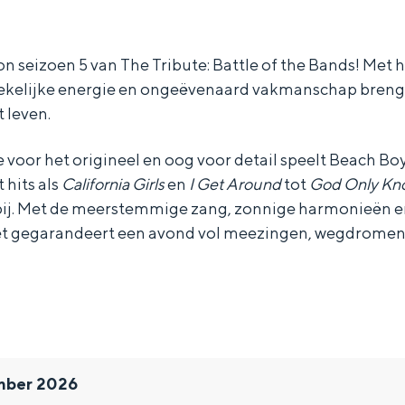
n seizoen 5 van The Tribute: Battle of the Bands! Met 
kelijke energie en ongeëvenaard vakmanschap brenge
 leven.
 voor het origineel en oog voor detail speelt Beach Boy
 hits als
California Girls
en
I Get Around
tot
God Only Kn
ij. Met de meerstemmige zang, zonnige harmonieën e
et gegarandeert een avond vol meezingen, wegdrome
Bijzonder overnachten
. Van slapen in een voormalige graanzolder van een molen tot overnach
ember 2026