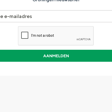
Dagtripjes zonder auto
veranderlijke landschap. Binen een mum van tijd sta je vanuit de stad 