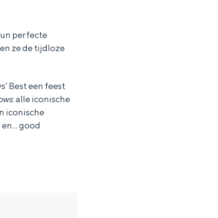
hun perfecte
n ze de tijdloze
s’ Best een feest
ows
: alle iconische
n iconische
n en… good
ten in een iglo van stro: Groningen biedt voor ieder wat wils.