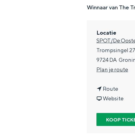
g
Winnaar van The Tr
e
DIT IS GRONINGEN
Locatie
SPOT/De Ooste
Trompsingel 2
9724 DA
Groni
n
Plan je route
a
n
a
Route
a
v
r
Website
In Groningen ligt het allemaal opv
a
a
B
eeuwenoud verleden.
r
n
e
KOOP TICK
Stad
B
B
a
Provincie