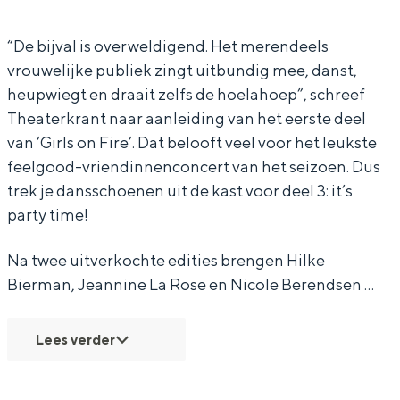
n
l
r
o
In Groningen ligt het allemaal opvallend
dicht bij elkaar. De levendigheid van de
F
s
l
n
“De bijval is overweldigend. Het merendeels
stad, de stilte van een hofje, de
vrouwelijke publiek zingt uitbundig mee, danst,
i
o
s
F
weidsheid van het ommeland en de
heupwiegt en draait zelfs de hoelahoep”, schreef
sporen van een eeuwenoud verleden.
r
n
o
i
Theaterkrant naar aanleiding van het eerste deel
e
F
n
r
Stad
van ‘Girls on Fire’. Dat belooft veel voor het leukste
3
i
F
e
Provincie
feelgood-vriendinnenconcert van het seizoen. Dus
r
i
3
trek je dansschoenen uit de kast voor deel 3: it’s
Waddenkust
party time!
e
r
Natuurgebieden
3
e
Na twee uitverkochte edities brengen Hilke
3
WAT TE DOEN
Bierman, Jeannine La Rose en Nicole Berendsen …
Lees verder