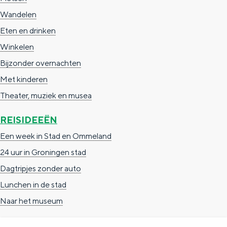
a
n
Wandelen
a
S
Eten en drinken
l
e
Winkelen
:
i
Bijzonder overnachten
N
t
Met kinderen
e
e
Theater, muziek en musea
d
REISIDEEËN
e
Een week in Stad en Ommeland
r
24 uur in Groningen stad
l
Dagtripjes zonder auto
a
Lunchen in de stad
n
Naar het museum
d
s