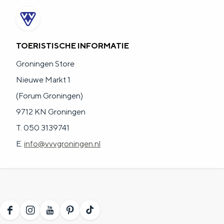
TOERISTISCHE INFORMATIE
Groningen Store
Nieuwe Markt 1
(Forum Groningen)
9712 KN Groningen
T. 050 3139741
E.
info@vvvgroningen.nl
F
I
Y
P
T