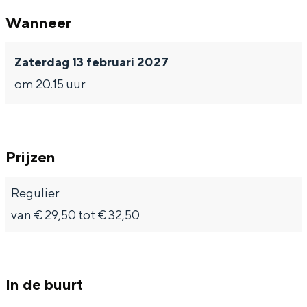
Wanneer
Zaterdag 13 februari 2027
Bijzonder overnachten
om 20.15 uur
Overnachten was nog nooit zo leuk. Van
slapen in een voormalige graanzolder
van een molen tot overnachten in een
iglo van stro: Groningen biedt voor ieder
Prijzen
wat wils.
Regulier
Fietsen
van € 29,50 tot € 32,50
Wandelen
Eten & drinken
Winkelen
In de buurt
Overnachten