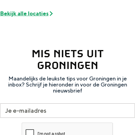
De rijkdom van Groningen is haar
veranderlijke landschap. Binen een mum
Bekijk alle locaties
van tijd sta je vanuit de stad aan de
Waddenzee, midden in het groen of bij
een schattig wierdedorp.
Lunchen in de stad
MIS NIETS UIT
Naar het museum
GRONINGEN
S
n
nl
Maandelijks de leukste tips voor Groningen in je
e
l
Nederlands
inbox? Schrijf je hieronder in voor de Groningen
nieuwsbrief
l
G
G
English
en
Deutsch
de
e
o
e
c
t
h
t
o
e
e
t
n