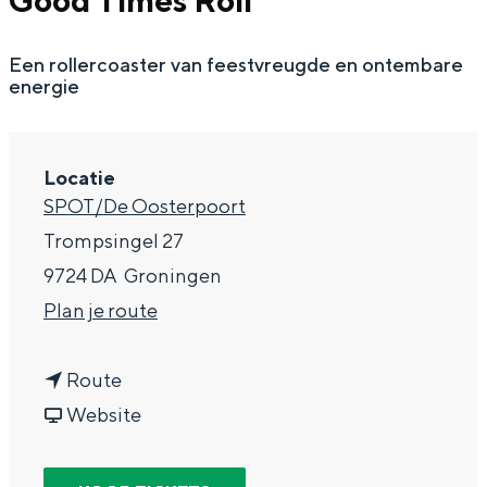
Good Times Roll
g
Wat ga jij doen?
e
Een rollercoaster van feestvreugde en ontembare
Zomerwandelingen in Groningen
energie
Zwemplekken
DIT IS GRONINGEN
Locatie
SPOT/De Oosterpoort
Trompsingel 27
9724 DA
Groningen
n
Plan je route
a
n
a
Route
a
v
r
Website
Top 10
a
a
T
bezienswaardigheden
r
n
h