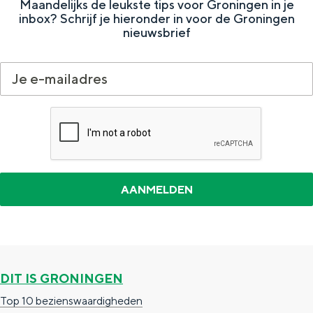
Maandelijks de leukste tips voor Groningen in je
e
h
S
inbox? Schrijf je hieronder in voor de Groningen
nieuwsbrief
r
e
i
t
E
e
a
n
z
a
g
u
l
l
r
H
i
d
u
s
e
i
h
u
d
p
t
i
a
s
g
g
c
e
DIT IS GRONINGEN
e
h
t
e
Top 10 bezienswaardigheden