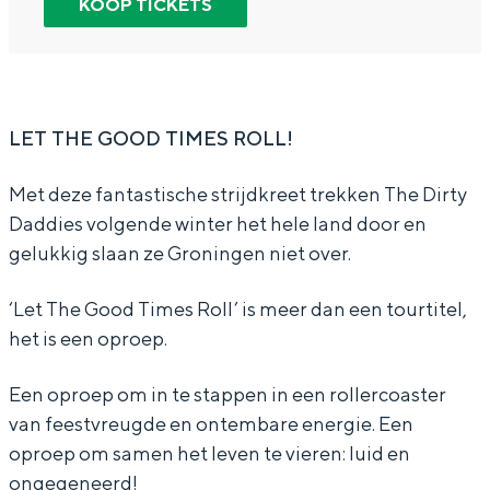
KOOP TICKETS
In Groningen ligt het allemaal opvallend
T
T
e
dicht bij elkaar. De levendigheid van de
h
h
D
stad, de stilte van een hofje, de
weidsheid van het ommeland en de
e
e
i
sporen van een eeuwenoud verleden.
D
D
r
LET THE GOOD TIMES ROLL!
Stad
i
i
t
Met deze fantastische strijdkreet trekken The Dirty
Provincie
r
r
y
Daddies volgende winter het hele land door en
Waddenkust
t
t
D
gelukkig slaan ze Groningen niet over.
Natuurgebieden
y
y
a
‘Let The Good Times Roll’ is meer dan een tourtitel,
D
D
d
het is een oproep.
a
a
d
WAT TE DOEN
d
d
i
Een oproep om in te stappen in een rollercoaster
d
d
e
van feestvreugde en ontembare energie. Een
i
i
s
oproep om samen het leven te vieren: luid en
ongegeneerd!
e
e
-