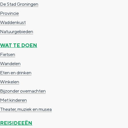
a
n
De Stad Groningen
a
S
Provincie
l
e
Waddenkust
:
i
Natuurgebieden
N
t
WAT TE DOEN
e
e
Fietsen
d
Wandelen
e
Eten en drinken
r
Winkelen
l
Bijzonder overnachten
a
Met kinderen
n
Theater, muziek en musea
d
s
REISIDEEËN