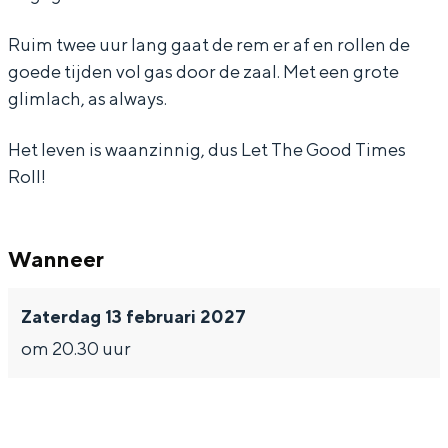
s
s
L
Ruim twee uur lang gaat de rem er af en rollen de
-
-
e
goede tijden vol gas door de zaal. Met een grote
L
L
t
glimlach, as always.
Bijzonder overnachten
e
e
T
Het leven is waanzinnig, dus Let The Good Times
Overnachten was nog nooit zo leuk. Van
t
t
h
slapen in een voormalige graanzolder
Roll!
T
T
e
van een molen tot overnachten in een
iglo van stro: Groningen biedt voor ieder
h
h
G
wat wils.
e
e
o
Wanneer
G
G
o
Fietsen
Zaterdag 13 februari 2027
o
o
d
Wandelen
om 20.30 uur
o
o
T
Eten & drinken
d
d
i
Winkelen
T
T
m
Overnachten
i
i
e