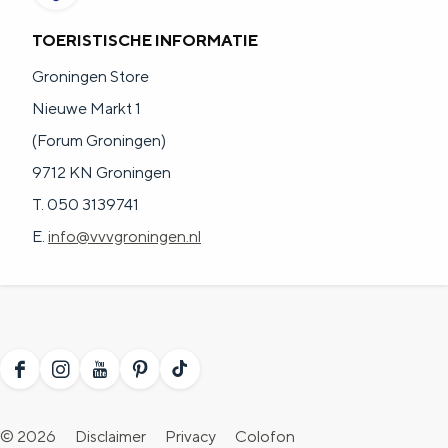
TOERISTISCHE INFORMATIE
Groningen Store
Nieuwe Markt 1
(Forum Groningen)
9712 KN Groningen
T. 050 3139741
E.
info@vvvgroningen.nl
F
I
Y
P
T
a
n
o
i
i
© 2026
Disclaimer
Privacy
Colofon
c
s
u
n
k