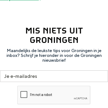
e
h
S
r
e
i
t
E
e
a
n
z
MIS NIETS UIT
a
g
u
GRONINGEN
l
l
r
H
i
d
Maandelijks de leukste tips voor Groningen in je
inbox? Schrijf je hieronder in voor de Groningen
u
s
e
nieuwsbrief
i
h
u
d
p
t
i
a
s
g
g
c
e
e
h
t
e