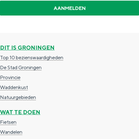
a
n
a
S
l
e
:
i
N
t
DIT IS GRONINGEN
e
e
Top 10 bezienswaardigheden
d
De Stad Groningen
e
Provincie
r
Waddenkust
l
Natuurgebieden
a
WAT TE DOEN
n
Fietsen
d
Wandelen
s