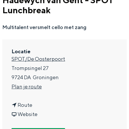
Hadewych van Gent - SPOT
g
Wat ga jij doen?
Lunchbreak
e
Zomerwandelingen in Groningen
Multitalent versmelt cello met zang
Zwemplekken
DIT IS GRONINGEN
Locatie
SPOT/De Oosterpoort
Trompsingel 27
9724 DA
Groningen
n
Plan je route
a
n
a
Route
a
v
r
Website
Top 10
bezienswaardigheden
a
a
D