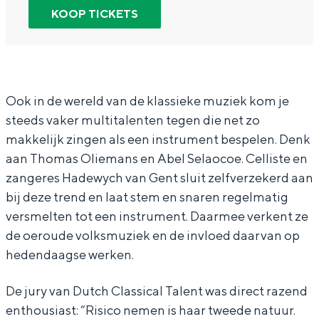
r
n
u
In Groningen ligt het allemaal opvallend
KOOP TICKETS
dicht bij elkaar. De levendigheid van de
D
D
t
stad, de stilte van een hofje, de
u
u
c
weidsheid van het ommeland en de
sporen van een eeuwenoud verleden.
t
t
h
c
c
C
Ook in de wereld van de klassieke muziek kom je
Stad
steeds vaker multitalenten tegen die net zo
h
h
l
Provincie
makkelijk zingen als een instrument bespelen. Denk
C
C
a
Waddenkust
aan Thomas Oliemans en Abel Selaocoe. Celliste en
l
l
s
zangeres Hadewych van Gent sluit zelfverzekerd aan
Natuurgebieden
a
a
s
bij deze trend en laat stem en snaren regelmatig
s
s
i
versmelten tot een instrument. Daarmee verkent ze
WAT TE DOEN
de oeroude volksmuziek en de invloed daarvan op
s
s
c
hedendaagse werken.
i
i
a
c
c
l
De jury van Dutch Classical Talent was direct razend
a
a
T
enthousiast: “Risico nemen is haar tweede natuur.