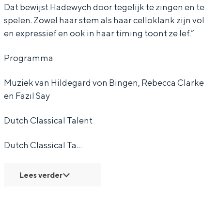
l
l
a
Dat bewijst Hadewych door tegelijk te zingen en te
spelen. Zowel haar stem als haar celloklank zijn vol
T
T
l
en expressief en ook in haar timing toont ze lef.”
a
a
e
l
l
n
Bijzonder overnachten
Programma
e
e
t
Overnachten was nog nooit zo leuk. Van
Muziek van Hildegard von Bingen, Rebecca Clarke
n
n
:
slapen in een voormalige graanzolder
en Fazıl Say
van een molen tot overnachten in een
t
t
H
iglo van stro: Groningen biedt voor ieder
:
:
a
wat wils.
Dutch Classical Talent
H
H
d
Fietsen
Dutch Classical Ta…
a
a
e
Wandelen
d
d
w
Eten & drinken
Lees verder
e
e
y
Winkelen
w
w
c
Overnachten
y
y
h