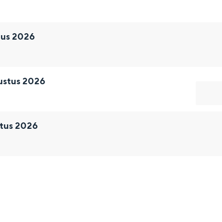
tus 2026
ustus 2026
tus 2026
Bijzonder overnachten
. Van slapen in een voormalige graanzolder van een molen tot overnach