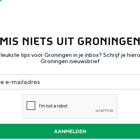
MIS NIETS UIT GRONINGE
Dagtripjes zonder auto
leukste tips voor Groningen in je inbox? Schrijf je hier
veranderlijke landschap. Binen een mum van tijd sta je vanuit de stad 
Groningen nieuwsbrief