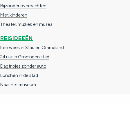
Bijzonder overnachten
g
g
c
Met kinderen
e
e
h
Theater, muziek en musea
t
e
a
n
REISIDEEËN
a
S
Een week in Stad en Ommeland
l
e
24 uur in Groningen stad
:
i
Dagtripjes zonder auto
N
t
Lunchen in de stad
e
e
Naar het museum
d
e
r
l
TOERISTISCHE INFORMATIE
a