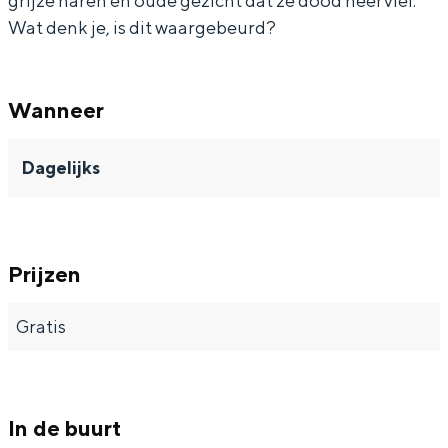
grijze haren en oude gezicht dat ze dood neerviel.
Wat denk je, is dit waargebeurd?
Wanneer
Bijzonder overnachten
Overnachten was nog nooit zo leuk. Van
Dagelijks
slapen in een voormalige graanzolder
van een molen tot overnachten in een
iglo van stro: Groningen biedt voor ieder
wat wils.
Prijzen
Fietsen
Wandelen
Gratis
Eten & drinken
Winkelen
Overnachten
In de buurt