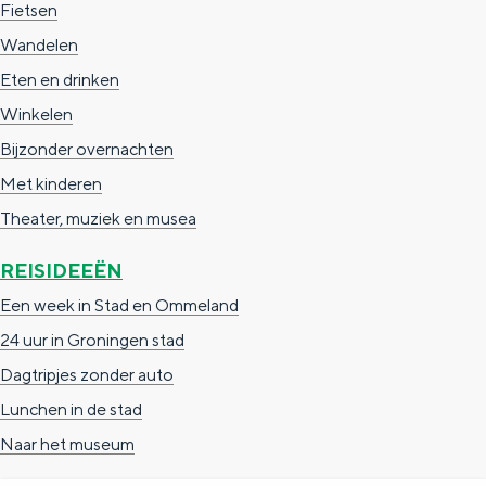
Fietsen
a
n
Wandelen
a
S
Eten en drinken
l
e
Winkelen
:
i
Bijzonder overnachten
N
t
Met kinderen
e
e
Theater, muziek en musea
d
e
REISIDEEËN
r
Een week in Stad en Ommeland
l
24 uur in Groningen stad
a
Dagtripjes zonder auto
n
Lunchen in de stad
d
Naar het museum
s