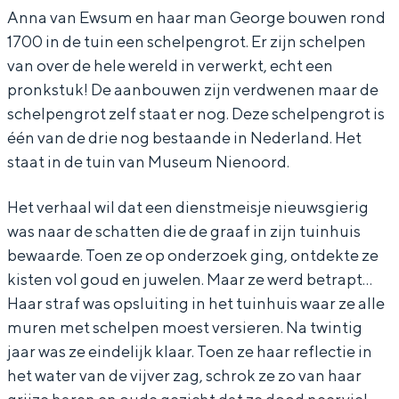
e
e
p
In Groningen ligt het allemaal opvallend
Anna van Ewsum en haar man George bouwen rond
dicht bij elkaar. De levendigheid van de
1700 in de tuin een schelpengrot. Er zijn schelpen
l
l
e
stad, de stilte van een hofje, de
van over de hele wereld in verwerkt, echt een
p
p
n
weidsheid van het ommeland en de
pronkstuk! De aanbouwen zijn verdwenen maar de
sporen van een eeuwenoud verleden.
e
e
g
schelpengrot zelf staat er nog. Deze schelpengrot is
n
n
r
Stad
één van de drie nog bestaande in Nederland. Het
g
g
o
staat in de tuin van Museum Nienoord.
Provincie
r
r
t
Waddenkust
Het verhaal wil dat een dienstmeisje nieuwsgierig
o
o
Natuurgebieden
was naar de schatten die de graaf in zijn tuinhuis
t
t
bewaarde. Toen ze op onderzoek ging, ontdekte ze
kisten vol goud en juwelen. Maar ze werd betrapt…
WAT TE DOEN
Haar straf was opsluiting in het tuinhuis waar ze alle
muren met schelpen moest versieren. Na twintig
jaar was ze eindelijk klaar. Toen ze haar reflectie in
het water van de vijver zag, schrok ze zo van haar