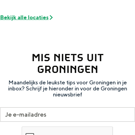
De rijkdom van Groningen is haar
veranderlijke landschap. Binen een mum
van tijd sta je vanuit de stad aan de
Bekijk alle locaties
Waddenzee, midden in het groen of bij
een schattig wierdedorp.
Lunchen in de stad
Naar het museum
MIS NIETS UIT
GRONINGEN
S
n
nl
e
l
Nederlands
Maandelijks de leukste tips voor Groningen in je
inbox? Schrijf je hieronder in voor de Groningen
l
G
G
English
en
Deutsch
de
nieuwsbrief
e
o
e
c
t
h
t
o
e
e
t
n