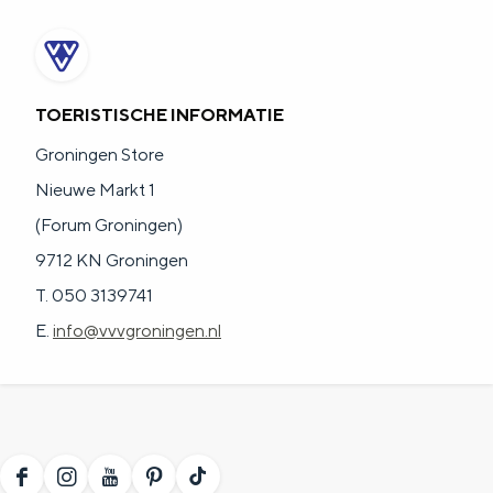
TOERISTISCHE INFORMATIE
Groningen Store
Nieuwe Markt 1
(Forum Groningen)
9712 KN Groningen
T. 050 3139741
E.
info@vvvgroningen.nl
F
I
Y
P
T