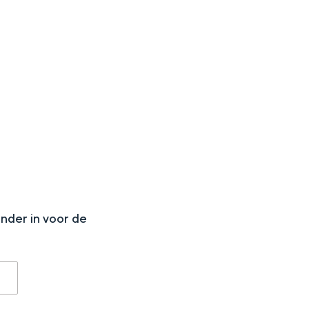
aan de Waddenzee, midden in het groen of bij een schattig
N
onder in voor de