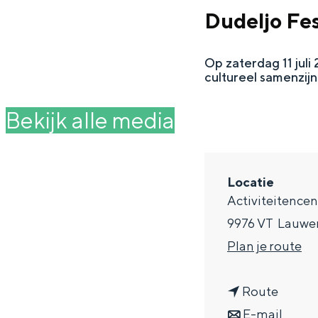
g
Dudeljo Fes
e
DIT IS GRONINGEN
Op zaterdag 11 jul
cultureel samenzij
Bekijk alle media
Locatie
Activiteitencen
9976 VT
Lauwe
n
Plan je route
In Groningen ligt het allemaal opv
eeuwenoud verleden.
a
n
a
Route
Stad
a
n
r
E-mail
Provincie