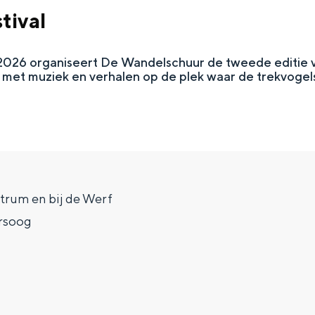
tival
i 2026 organiseert De Wandelschuur de tweede editie 
n met muziek en verhalen op de plek waar de trekvogel
trum en bij de Werf
Top 10 bezienswaardighed
rsoog
allend dicht bij elkaar. De levendigheid van de stad, de stilte van ee