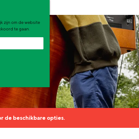
k zijn om de website
akkoord te gaan.
zomervakantie. Wat ga jij doen?
r de beschikbare opties.