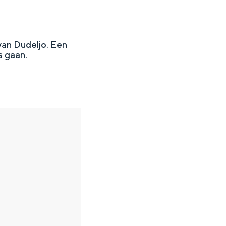
van Dudeljo. Een
s gaan.
en
n hofje, de weidsheid van het ommeland en de sporen van een