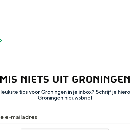
Dagtripjes zonder auto
veranderlijke landschap. Binen een mum van tijd sta je vanuit de stad 
MIS NIETS UIT GRONINGE
leukste tips voor Groningen in je inbox? Schrijf je hier
Groningen nieuwsbrief