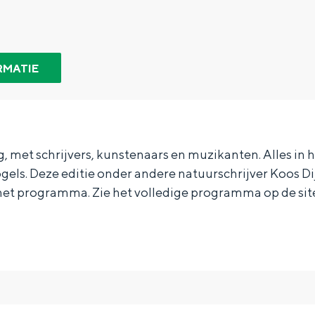
RMATIE
ing, met schrijvers, kunstenaars en muzikanten. Alles in
gels. Deze editie onder andere natuurschrijver Koos Di
t programma. Zie het volledige programma op de sit
Bijzonder overnachten
. Van slapen in een voormalige graanzolder van een molen tot overnach