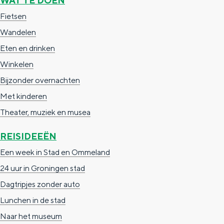
WAT TE DOEN
g
g
c
Fietsen
e
e
h
Wandelen
t
e
Eten en drinken
a
n
Winkelen
a
S
Bijzonder overnachten
l
e
Met kinderen
:
i
Theater, muziek en musea
N
t
REISIDEEËN
e
e
Een week in Stad en Ommeland
d
24 uur in Groningen stad
e
Dagtripjes zonder auto
r
Lunchen in de stad
l
Naar het museum
a