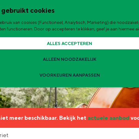
 gebruikt cookies
bruik van cookies (Functioneel, Analytisch, Marketing) die noodzakelij
de stad
aten functioneren. Door op accepteren te klikken, geef je aan hiermee 
ALLES ACCEPTEREN
ALLEEN NOODZAKELIJK
VOORKEUREN AANPASSEN
Zomervakantie tips
 zijn de leukste uitjes voor kinderen in Stad en Ommeland voor deze 
 niet meer beschikbaar. Bekijk het
actuele aanbod
voo
ingen
t
riet