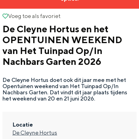
g
Wat ga jij doen?
e
Voeg toe als favoriet
Voeg toe als favoriet
Zomerwandelingen in Groningen
De Cleyne Hortus en het
Zwemplekken
OPENTUINEN WEEKEND
van Het Tuinpad Op/In
DIT IS GRONINGEN
Nachbars Garten 2026
De Cleyne Hortus doet ook dit jaar mee met het
Opentuinen weekend van Het Tuinpad Op/In
Nachbars Garten. Dat vindt dit jaar plaats tijdens
het weekend van 20 en 21 juni 2026.
Top 10
Locatie
bezienswaardigheden
De Cleyne Hortus