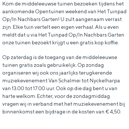
e
y
e
l
e
Kom de middeleeuwse tuinen bezoeken tijdens het
aankomende Opentuinen weekend van Het Tuinpad
H
n
y
e
H
Op/In Nachbars Garten! U zult aangenaam verrast
o
e
n
y
o
zijn. Elke tuin vertelt een eigen verhaal. Als u even
r
H
e
n
r
Bijzonder overnachten
meldt dat u via Het Tuinpad Op/In Nachbars Garten
t
o
H
e
t
onze tuinen bezoekt krijgt u een gratis kop koffie.
Overnachten was nog nooit zo leuk. Van
u
r
o
H
u
slapen in een voormalige graanzolder
van een molen tot overnachten in een
Op zaterdag is de toegang van de middeleeuwse
s
t
r
o
s
iglo van stro: Groningen biedt voor ieder
tuinen gratis zoals gebruikelijk. Op zondag
e
u
t
r
e
wat wils.
organiseren wij ook ons jaarlijks terugkerende
n
s
u
t
n
muziekevenement Van Schalmei tot Nyckelharpa
Fietsen
h
e
s
u
h
van 13.00 tot 17.00 uur. Ook op die dag bent u van
Wandelen
e
n
e
s
e
harte welkom. Echter, voor de zondagmiddag
Eten & drinken
vragen wij in verband met het muziekevenement bij
t
h
n
e
t
Winkelen
binnenkomst een bijdrage in de kosten van € 4,50.
O
e
h
n
O
Overnachten
P
t
e
h
P