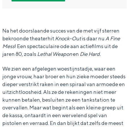
J
J
k
In Groningen ligt het allemaal opvallend
a
a
o
dicht bij elkaar. De levendigheid van de
stad, de stilte van een hofje, de
k
k
p
weidsheid van het ommeland en de
o
o
A
Na het doorslaande succes van de met vijf sterren
sporen van een eeuwenoud verleden.
bekroonde theaterhit
Knock-Out
is daar nu
A Fine
p
p
h
Stad
Mess
! Een spectaculaire ode aan actiefilms uit de
A
A
l
Provincie
jaren 80, zoals
Lethal Weapon
en
Die Hard.
h
h
b
Waddenkust
l
l
o
We zien een afgelegen woestijnstadje, waar een
Natuurgebieden
b
b
m
jonge vrouw, haar broer en hun zieke moeder steeds
dieper verstrikt raken in een spiraal van armoede en
o
o
C
WAT TE DOEN
uitzichtloosheid. Als ze de rekeningen niet meer
m
m
o
kunnen betalen, besluiten ze een tankstation te
C
C
m
overvallen. Maar wat begint als een kleine greep uit
o
o
p
de kassa, ontaardt in een wervelend spel van
m
m
a
pistolen en verraad. En dan blijkt dat zelfs de meest