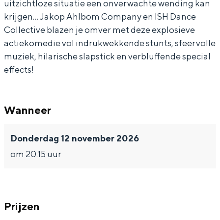
uitzichtloze situatie een onverwachte wending kan
p
p
n
krijgen… Jakop Ahlbom Company en ISH Dance
a
a
y
Collective blazen je omver met deze explosieve
n
n
&
actiekomedie vol indrukwekkende stunts, sfeervolle
y
y
I
Bijzonder overnachten
muziek, hilarische slapstick en verbluffende special
&
&
S
effects!
Overnachten was nog nooit zo leuk. Van
I
I
H
slapen in een voormalige graanzolder
van een molen tot overnachten in een
S
S
D
iglo van stro: Groningen biedt voor ieder
Wanneer
H
H
a
wat wils.
D
D
n
Donderdag 12 november 2026
Fietsen
a
a
c
om 20.15 uur
Wandelen
n
n
e
Eten & drinken
c
c
C
Winkelen
e
e
o
Prijzen
Overnachten
C
C
l