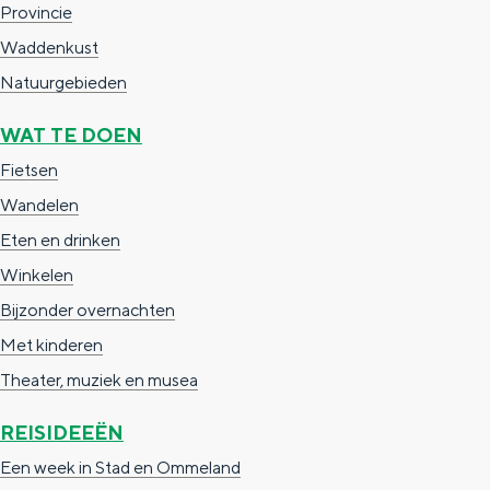
Provincie
a
n
Waddenkust
a
S
Natuurgebieden
l
e
:
i
WAT TE DOEN
N
t
Fietsen
e
e
Wandelen
d
Eten en drinken
e
Winkelen
r
Bijzonder overnachten
l
Met kinderen
a
Theater, muziek en musea
n
REISIDEEËN
d
Een week in Stad en Ommeland
s