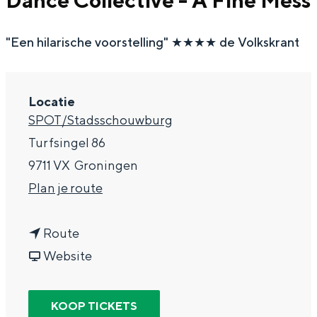
Dance Collective - A Fine Mess
g
Wat ga jij doen?
e
"Een hilarische voorstelling" ★★★★ de Volkskrant
Zomerwandelingen in Groningen
Zwemplekken
Locatie
DIT IS GRONINGEN
SPOT/Stadsschouwburg
Turfsingel 86
9711 VX
Groningen
n
Plan je route
a
n
a
Route
a
v
r
Website
a
a
J
Top 10
bezienswaardigheden
r
n
a
KOOP TICKETS