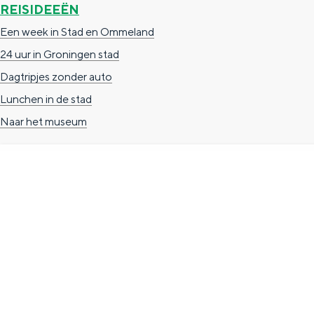
REISIDEEËN
n
Een week in Stad en Ommeland
d
24 uur in Groningen stad
s
Dagtripjes zonder auto
Lunchen in de stad
Naar het museum
TOERISTISCHE INFORMATIE
Groningen Store
Nieuwe Markt 1
(Forum Groningen)