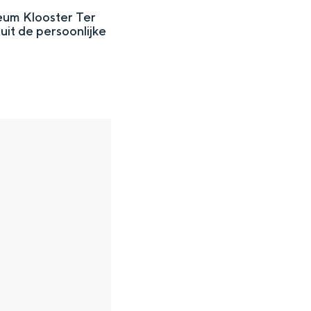
seum Klooster Ter
uit de persoonlijke
en
n hofje, de weidsheid van het ommeland en de sporen van een