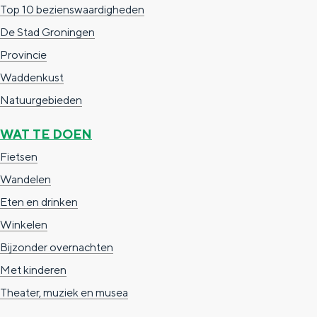
Top 10 bezienswaardigheden
g
g
c
De Stad Groningen
e
e
h
Provincie
t
e
Waddenkust
a
n
Natuurgebieden
a
S
l
e
WAT TE DOEN
:
i
Fietsen
N
t
Wandelen
e
e
Eten en drinken
d
Winkelen
e
Bijzonder overnachten
r
Met kinderen
l
Theater, muziek en musea
a