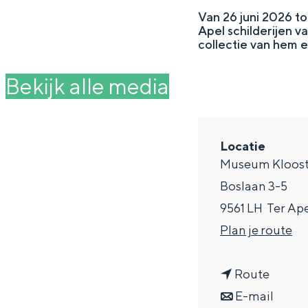
g
Van 26 juni 2026 t
Apel schilderijen v
e
DIT IS GRONINGEN
collectie van hem e
Bekijk alle media
Locatie
Museum Klooste
Boslaan 3-5
9561 LH
Ter Ap
n
Plan je route
In Groningen ligt het allemaal opv
a
eeuwenoud verleden.
n
a
Route
Stad
a
n
r
E-mail
Provincie