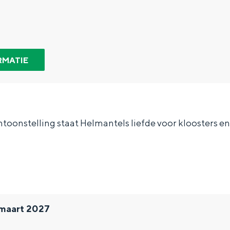
RMATIE
entoon­stelling staat Helmantels liefde voor kloosters e
Bijzonder overnachten
 maart 2027
. Van slapen in een voormalige graanzolder van een molen tot overnach