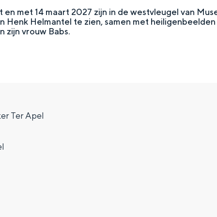
ot en met 14 maart 2027 zijn in de westvleugel van Mu
an Henk Helmantel te zien, samen met heiligen­beelden 
n zijn vrouw Babs.
r Ter Apel
Top 10 bezienswaardighed
el
allend dicht bij elkaar. De levendigheid van de stad, de stilte van ee