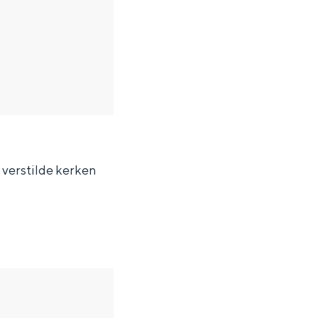
n verstilde kerken
ten in een iglo van stro: Groningen biedt voor ieder wat wils.