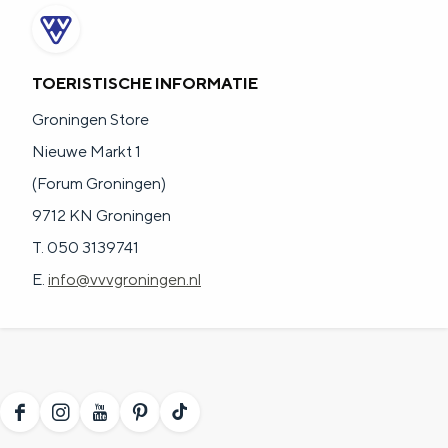
TOERISTISCHE INFORMATIE
Groningen Store
Nieuwe Markt 1
(Forum Groningen)
9712 KN Groningen
T. 050 3139741
E.
info@vvvgroningen.nl
F
I
Y
P
T