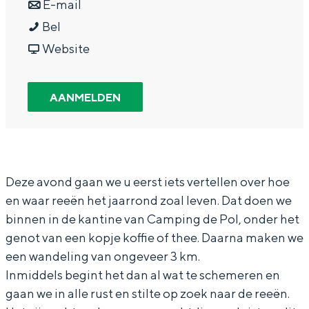
a
n
r
E-mail
In Groningen ligt het allemaal opvallend
g
a
a
g
Bel
dicht bij elkaar. De levendigheid van de
stad, de stilte van een hofje, de
e
r
a
v
e
Website
weidsheid van het ommeland en de
a
g
r
a
a
sporen van een eeuwenoud verleden.
n
e
g
n
n
AANMELDEN
Stad
n
a
e
g
n
Provincie
u
n
a
e
u
Waddenkust
l
n
n
a
l
Natuurgebieden
e
u
n
n
e
Deze avond gaan we u eerst iets vertellen over hoe
en waar reeën het jaarrond zoal leven. Dat doen we
e
l
u
n
e
WAT TE DOEN
binnen in de kantine van Camping de Pol, onder het
r
e
l
u
r
genot van een kopje koffie of thee. Daarna maken we
d
e
e
l
d
een wandeling van ongeveer 3 km.
–
r
e
e
–
Inmiddels begint het dan al wat te schemeren en
R
d
r
e
R
gaan we in alle rust en stilte op zoek naar de reeën.