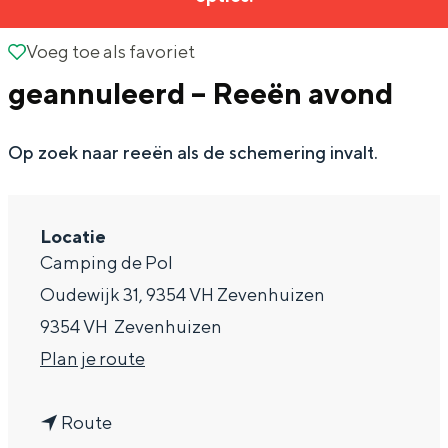
g
Wat ga jij doen?
e
Voeg toe als favoriet
Voeg toe als favoriet
Zomerwandelingen in Groningen
geannuleerd – Reeën avond
Zwemplekken
Op zoek naar reeën als de schemering invalt.
DIT IS GRONINGEN
Locatie
Camping de Pol
Oudewijk 31, 9354 VH Zevenhuizen
9354 VH
Zevenhuizen
n
Plan je route
a
Top 10
n
a
bezienswaardigheden
Route