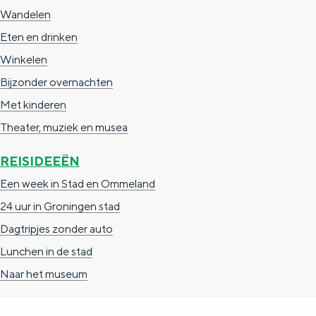
a
n
Wandelen
a
S
Eten en drinken
l
e
Winkelen
:
i
Bijzonder overnachten
N
t
Met kinderen
e
e
Theater, muziek en musea
d
REISIDEEËN
e
Een week in Stad en Ommeland
r
24 uur in Groningen stad
l
Dagtripjes zonder auto
a
Lunchen in de stad
n
Naar het museum
d
s