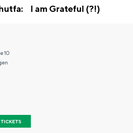
utfa: I am Grateful (?!)
e 10
gen
Top 10 bezienswaardighed
allend dicht bij elkaar. De levendigheid van de stad, de stilte van ee
 TICKETS