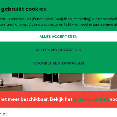
 gebruikt cookies
bruik van cookies (Functioneel, Analytisch, Marketing) die noodzakelij
de stad
aten functioneren. Door op accepteren te klikken, geef je aan hiermee 
ALLES ACCEPTEREN
ALLEEN NOODZAKELIJK
VOORKEUREN AANPASSEN
Zomervakantie tips
 zijn de leukste uitjes voor kinderen in Stad en Ommeland voor deze 
 niet meer beschikbaar. Bekijk het
actuele aanbod
voo
ingen
t
riet