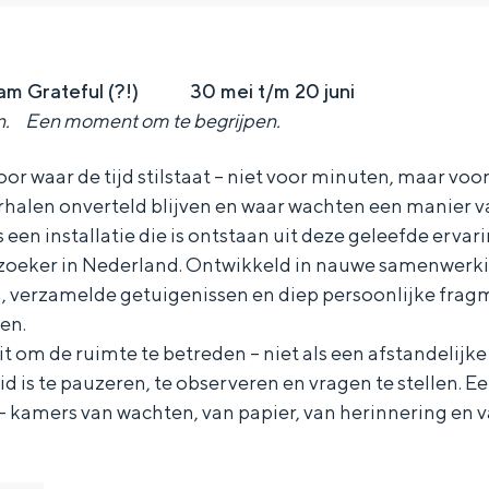
 am Grateful (?!) 30 mei t/m 20 juni
en. Een moment om te begrijpen.
voor waar de tijd stilstaat – niet voor minuten, maar vo
rhalen onverteld blijven en waar wachten een manier v
s een installatie die is ontstaan ​​uit deze geleefde ervar
elzoeker in Nederland. Ontwikkeld in nauwe samenwerki
 verzamelde getuigenissen en diep persoonlijke frag
en.
uit om de ruimte te betreden – niet als een afstandelij
id is te pauzeren, te observeren en vragen te stellen. E
Bijzonder overnachten
– kamers van wachten, van papier, van herinnering en 
. Van slapen in een voormalige graanzolder van een molen tot overnach