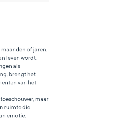
or maanden of jaren.
an leven wordt.
ingen als
ng, brengt het
menten van het
ke toeschouwer, maar
en ruimte die
van emotie.
ten in een iglo van stro: Groningen biedt voor ieder wat wils.