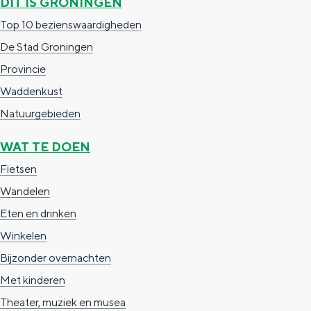
DIT IS GRONINGEN
g
g
c
Top 10 bezienswaardigheden
e
e
h
De Stad Groningen
t
e
Provincie
a
n
Waddenkust
a
S
Natuurgebieden
l
e
WAT TE DOEN
:
i
Fietsen
N
t
Wandelen
e
e
Eten en drinken
d
Winkelen
e
Bijzonder overnachten
r
Met kinderen
l
Theater, muziek en musea
a