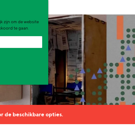
k zijn om de website
akkoord te gaan.
zomervakantie. Wat ga jij doen?
r de beschikbare opties.