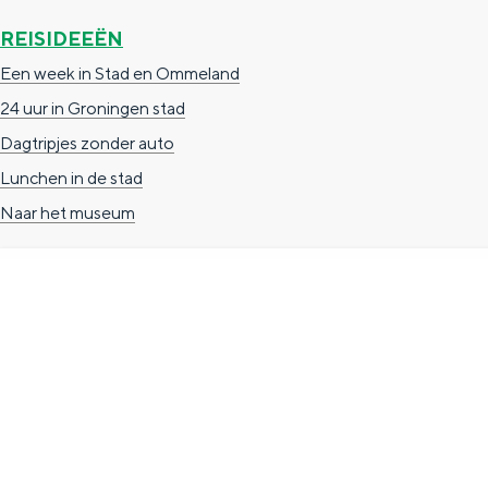
n
REISIDEEËN
d
Een week in Stad en Ommeland
s
24 uur in Groningen stad
Dagtripjes zonder auto
Lunchen in de stad
Naar het museum
TOERISTISCHE INFORMATIE
Groningen Store
Nieuwe Markt 1
(Forum Groningen)