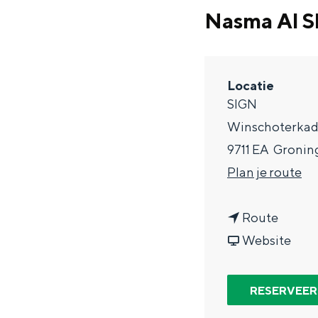
g
Nasma Al Sh
e
DIT IS GRONINGEN
Locatie
SIGN
Winschoterkad
9711 EA
Gronin
n
Plan je route
a
n
a
Route
a
v
r
Website
In Groningen ligt het allemaal opv
eeuwenoud verleden.
a
a
N
r
n
a
RESERVEER
Stad
N
N
s
Provincie