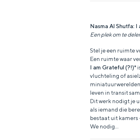
a
a
m
Waddenkust
s
s
a
Natuurgebieden
m
m
A
Nasma Al Shutfa:
I
Een plek om te del
a
a
l
WAT TE DOEN
A
A
S
Stel je een ruimte 
l
l
h
Een ruimte waar ve
S
S
u
I am Grateful (?!)*
i
h
h
t
vluchteling of asi
miniatuurwerelden,
u
u
f
leven in transit sam
t
t
a
Dit werk nodigt je 
f
f
:
als iemand die bere
a
a
bestaat uit kamers 
:
:
I
We nodig…
Overnachten was nog nooit zo leuk
a