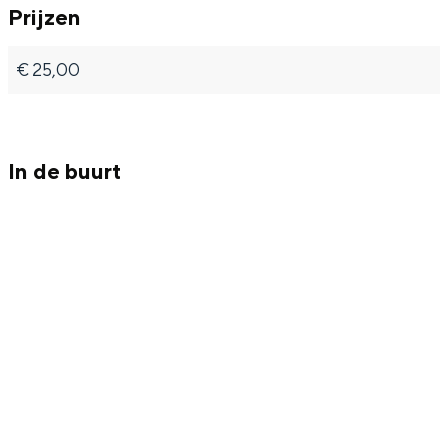
Prijzen
€ 25,00
Bijzonder overnachten
Overnachten was nog nooit zo leuk. Van
In de buurt
slapen in een voormalige graanzolder
van een molen tot overnachten in een
iglo van stro: Groningen biedt voor ieder
wat wils.
Fietsen
Wandelen
Eten & drinken
Winkelen
Overnachten