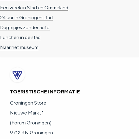
a
n
Een week in Stad en Ommeland
a
S
24 uur in Groningen stad
l
e
Dagtripjes zonder auto
:
i
Lunchen in de stad
N
t
Naar het museum
e
e
d
e
r
TOERISTISCHE INFORMATIE
l
Groningen Store
a
Nieuwe Markt 1
n
(Forum Groningen)
d
9712 KN Groningen
s