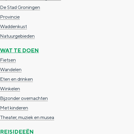
e
h
S
De Stad Groningen
r
e
i
Provincie
t
E
e
Waddenkust
a
n
z
Natuurgebieden
a
g
u
WAT TE DOEN
l
l
r
Fietsen
H
i
d
Wandelen
u
s
e
Eten en drinken
i
h
u
Winkelen
d
p
t
Bijzonder overnachten
i
a
s
Met kinderen
g
g
c
Theater, muziek en musea
e
e
h
t
e
REISIDEEËN