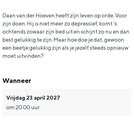
n
n
a
a
In Groningen ligt het allemaal opvallend
dicht bij elkaar. De levendigheid van de
d
v
n
n
Daan van der Hoeven heeft zijn leven op orde. Voor
stad, de stilte van een hofje, de
zijn doen. Hij is niet meer zo depressief, komt ‘s
e
a
v
d
weidsheid van het ommeland en de
ochtends zowaar zijn bed uit en schijnt zo nu en dan
sporen van een eeuwenoud verleden.
r
n
a
e
best gelukkig te zijn. Maar hoe doe je dat, gewoon
H
d
n
r
Stad
een beetje gelukkig zijn als je jezelf steeds opnieuw
o
e
d
H
Provincie
moet uitvinden?
e
r
e
o
Waddenkust
v
H
r
e
Natuurgebieden
Wanneer
e
o
H
v
n
e
o
e
WAT TE DOEN
Vrijdag 23 april 2027
v
e
n
om 20.00 uur
e
v
n
e
n