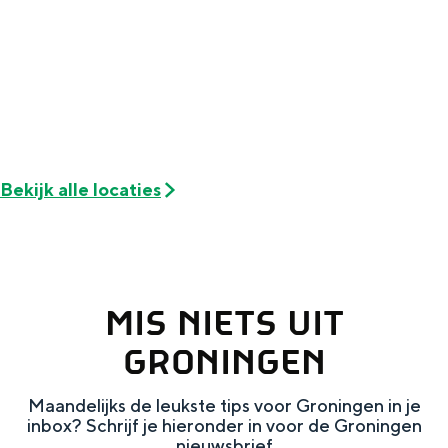
Met kinderen
Theater, muziek en musea
REISIDEEËN
Een week in Stad en Ommeland
Een dag op pad in Groningen stad
Bekijk alle locaties
MIS NIETS UIT
GRONINGEN
Maandelijks de leukste tips voor Groningen in je
Dagtripjes zonder auto
inbox? Schrijf je hieronder in voor de Groningen
nieuwsbrief