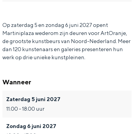
a
O
t
r
a
In Groningen ligt het allemaal opvallend
dicht bij elkaar. De levendigheid van de
n
r
O
t
n
stad, de stilte van een hofje, de
j
a
r
O
j
Op zaterdag 5 en zondag 6 juni 2027 opent
weidsheid van het ommeland en de
sporen van een eeuwenoud verleden.
Martiniplaza wederom zijn deuren voor ArtOranje,
e
n
a
r
e
de grootste kunstbeurs van Noord-Nederland. Meer
2
j
n
a
2
Stad
dan 120 kunstenaars en galeries presenteren hun
0
e
j
n
0
Provincie
werk op drie unieke kunstpleinen.
2
2
e
j
2
Waddenkust
7
0
2
e
7
Natuurgebieden
Wanneer
2
0
2
7
2
0
WAT TE DOEN
Zaterdag 5 juni 2027
7
2
11.00 - 18.00 uur
7
Zondag 6 juni 2027