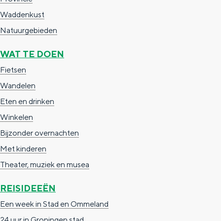
e
h
S
Waddenkust
r
e
i
Natuurgebieden
t
E
e
WAT TE DOEN
a
n
z
Fietsen
a
g
u
Wandelen
l
l
r
H
Eten en drinken
i
d
u
Winkelen
s
e
i
Bijzonder overnachten
h
u
d
Met kinderen
p
t
i
Theater, muziek en musea
a
s
g
g
c
REISIDEEËN
e
e
h
Een week in Stad en Ommeland
t
e
24 uur in Groningen stad