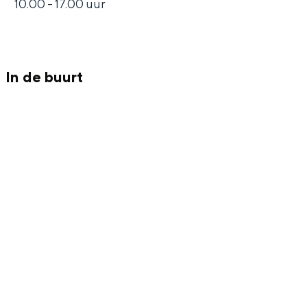
10.00 - 17.00 uur
Bijzonder overnachten
In de buurt
Overnachten was nog nooit zo leuk. Van
slapen in een voormalige graanzolder
van een molen tot overnachten in een
iglo van stro: Groningen biedt voor ieder
wat wils.
Fietsen
Wandelen
Eten & drinken
Winkelen
Overnachten