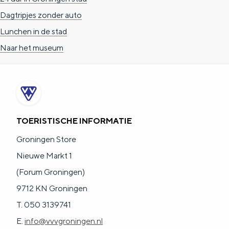
a
n
Dagtripjes zonder auto
a
S
Lunchen in de stad
l
e
Naar het museum
:
i
N
t
e
e
d
TOERISTISCHE INFORMATIE
e
r
Groningen Store
l
Nieuwe Markt 1
a
(Forum Groningen)
n
9712 KN Groningen
d
T. 050 3139741
s
E.
info@vvvgroningen.nl