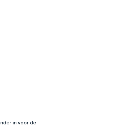
aan de Waddenzee, midden in het groen of bij een schattig
N
onder in voor de