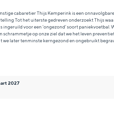
mstige cabaretier Thijs Kemperink is een onnavolgbare 
rstelling Tot het uiterste gedreven onderzoekt Thijs w
 is ingeruild voor een ‘ongezond’ soort paniekvoetbal. 
schrammetje op onze ziel dat we het leven preventief 
t we later tenminste kerngezond en ongebruikt begr
art 2027
Bijzonder overnachten
. Van slapen in een voormalige graanzolder van een molen tot overnach