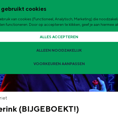
 gebruikt cookies
bruik van cookies (Functioneel, Analytisch, Marketing) die noodzakelij
de stad
aten functioneren. Door op accepteren te klikken, geef je aan hiermee 
ALLES ACCEPTEREN
ALLEEN NOODZAKELIJK
VOORKEUREN AANPASSEN
Zomervakantie tips
 zijn de leukste uitjes voor kinderen in Stad en Ommeland voor deze 
t
riet
erink (BIJGEBOEKT!)
ingen