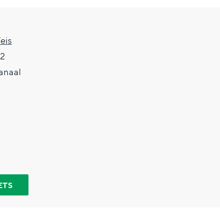
eis
 2
anaal
Top 10 bezienswaardighed
allend dicht bij elkaar. De levendigheid van de stad, de stilte van ee
ETS