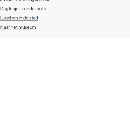
n
Dagtripjes zonder auto
d
Lunchen in de stad
s
Naar het museum
TOERISTISCHE INFORMATIE
Groningen Store
Nieuwe Markt 1
(Forum Groningen)
9712 KN Groningen
T. 050 3139741
E.
info@vvvgroningen.nl