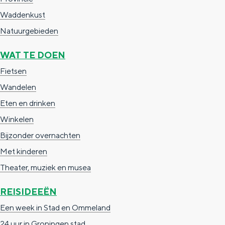
g
g
c
Waddenkust
e
e
h
Natuurgebieden
t
e
WAT TE DOEN
a
n
Fietsen
a
S
Wandelen
l
e
Eten en drinken
:
i
Winkelen
N
t
Bijzonder overnachten
e
e
Met kinderen
d
Theater, muziek en musea
e
r
REISIDEEËN
l
Een week in Stad en Ommeland
a
24 uur in Groningen stad