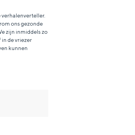
verhalenverteller.
aarom ons gezonde
We zijn inmiddels zo
in de vriezer
aven kunnen
ten in een iglo van stro: Groningen biedt voor ieder wat wils.