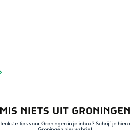
Dagtripjes zonder auto
veranderlijke landschap. Binen een mum van tijd sta je vanuit de stad 
MIS NIETS UIT GRONINGE
leukste tips voor Groningen in je inbox? Schrijf je hier
Groningen nieuwsbrief