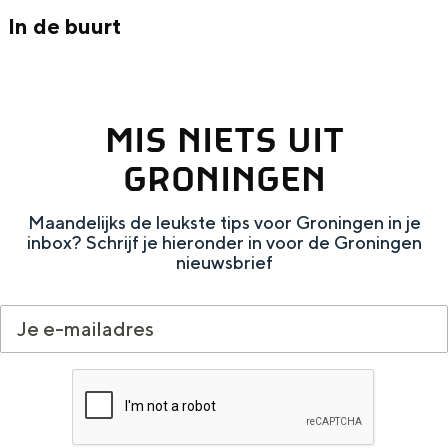
Met kinderen
In de buurt
Theater, muziek en musea
REISIDEEËN
MIS NIETS UIT
Een week in Stad en Ommeland
GRONINGEN
Een dag op pad in Groningen stad
Maandelijks de leukste tips voor Groningen in je
inbox? Schrijf je hieronder in voor de Groningen
nieuwsbrief
Dagtripjes zonder auto