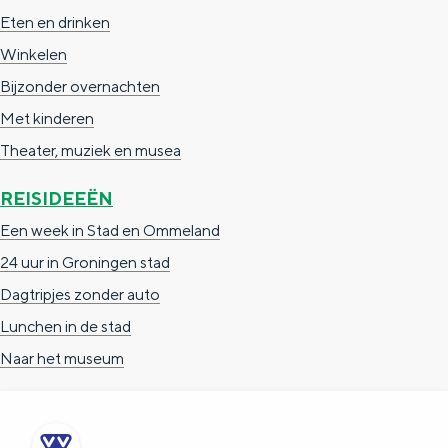
e
h
S
Eten en drinken
r
e
i
Winkelen
t
E
e
Bijzonder overnachten
a
n
z
Met kinderen
a
g
u
Theater, muziek en musea
l
l
r
REISIDEEËN
H
i
d
Een week in Stad en Ommeland
u
s
e
24 uur in Groningen stad
i
h
u
Dagtripjes zonder auto
d
p
t
Lunchen in de stad
i
a
s
Naar het museum
g
g
c
e
e
h
t
e