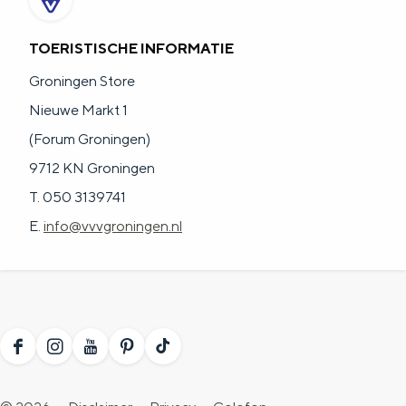
a
n
a
S
TOERISTISCHE INFORMATIE
l
e
Groningen Store
:
i
Nieuwe Markt 1
N
t
(Forum Groningen)
e
e
9712 KN Groningen
d
T. 050 3139741
e
E.
info@vvvgroningen.nl
r
l
a
n
F
I
Y
P
T
d
a
n
o
i
i
s