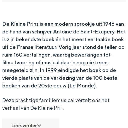
a
i
s
u
a
In Groningen ligt het allemaal opvallend
dicht bij elkaar. De levendigheid van de
l
c
i
s
l
stad, de stilte van een hofje, de
D
a
c
i
D
De Kleine Prins
is een modern sprookje uit 1946 van
weidsheid van het ommeland en de
sporen van een eeuwenoud verleden.
de hand van schrijver Antoine de Saint-Exupery. Het
e
l
a
c
e
is zijn bekendste boek én het meest vertaalde boek
K
D
l
a
K
Stad
uit de Franse literatuur. Vorig jaar stond de teller op
l
e
D
l
l
Provincie
ruim 160 vertalingen, waarbij bewerkingen tot
e
K
e
D
e
Waddenkust
filmuitvoering of musical daarin nog niet eens
i
l
K
e
i
meegeteld zijn. In 1999 eindigde het boek op de
Natuurgebieden
vierde plaats van de verkiezing van de 100 beste
n
e
l
K
n
boeken van de 20ste eeuw (Le Monde).
e
i
e
l
e
WAT TE DOEN
P
n
i
e
P
Deze prachtige familiemusical vertelt ons het
r
e
n
i
r
verhaal van De Kleine Pri…
i
P
e
n
i
n
r
P
e
n
Lees verder